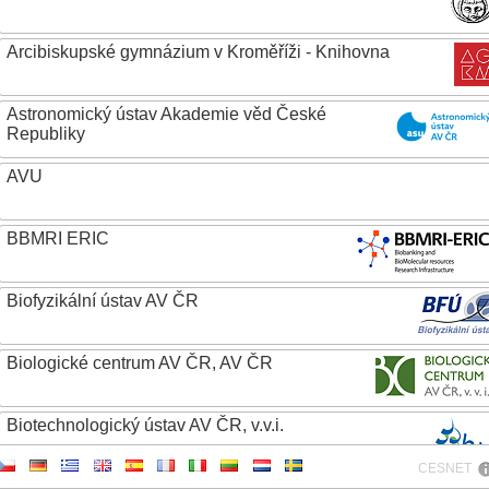
Arcibiskupské gymnázium v Kroměříži - Knihovna
Astronomický ústav Akademie věd České
Republiky
AVU
BBMRI ERIC
Biofyzikální ústav AV ČR
Biologické centrum AV ČR, AV ČR
Biotechnologický ústav AV ČR, v.v.i.
CESNET
Botanický ústav AV ČR