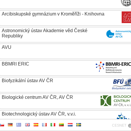
Arcibiskupské gymnázium v Kroměříži - Knihovna
Astronomický ústav Akademie věd České
Republiky
AVU
BBMRI ERIC
Biofyzikální ústav AV ČR
Biologické centrum AV ČR, AV ČR
Biotechnologický ústav AV ČR, v.v.i.
CESNET
Botanický ústav AV ČR