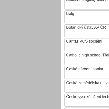
Bolg
Botanický ústav AV ČR
Caritas VOŠ sociální
Catholic high school Tře
Česká národní banka
Česká zemědělská univer
České vysoké učení tech