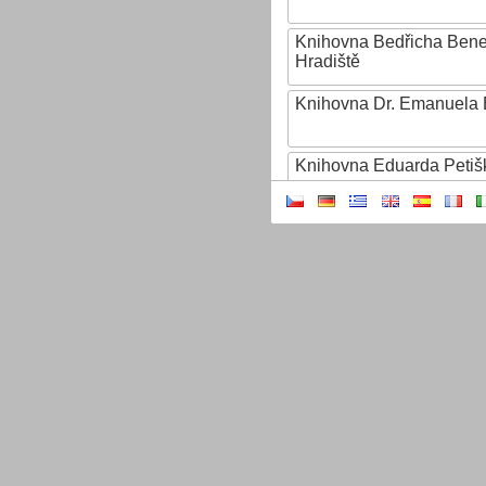
Knihovna Bedřicha Ben
Hradiště
Knihovna Dr. Emanuela 
Knihovna Eduarda Petiš
Knihovna Ignáta Herrma
Knihovna Jana Drdy
Knihovna Jiřího Mahena
Knihovna Karla Dvořáčk
Knihovna Karla Hynka Má