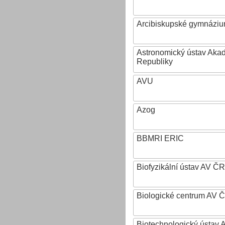
Arcibiskupské gymnázium
Astronomický ústav Aka
Republiky
AVU
Azog
BBMRI ERIC
Biofyzikální ústav AV ČR
Biologické centrum AV 
Biotechnologický ústav A