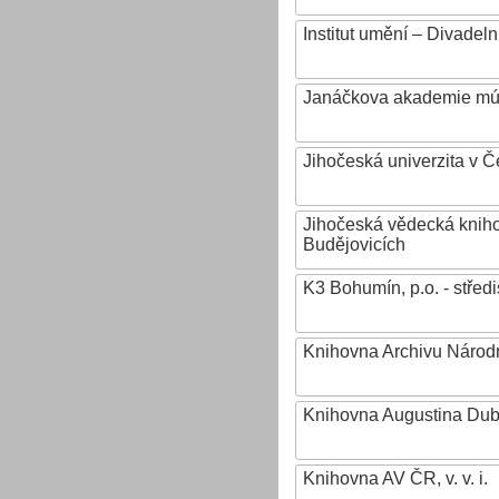
Institut umění – Divadeln
Janáčkova akademie mú
Jihočeská univerzita v 
Jihočeská vědecká knih
Budějovicích
K3 Bohumín, p.o. - stř
Knihovna Archivu Národn
Knihovna Augustina Du
Knihovna AV ČR, v. v. i.