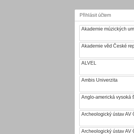
Přihlásit účtem
Akademie múzických um
Akademie věd České rep
ALVEL
Ambis Univerzita
Anglo-americká vysoká šk
Archeologický ústav AV 
Archeologický ústav AV