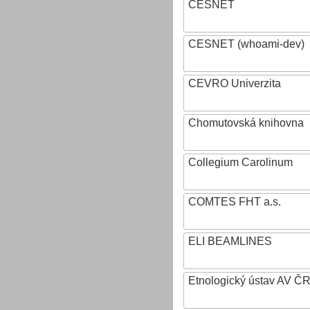
CESNET
CESNET (whoami-dev)
CEVRO Univerzita
Chomutovská knihovna
Collegium Carolinum
COMTES FHT a.s.
ELI BEAMLINES
Etnologický ústav AV ČR, v