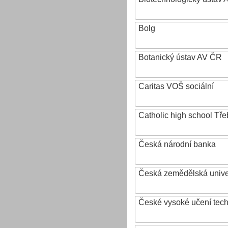
Bolg
Botanický ústav AV ČR
Caritas VOŠ sociální
Catholic high school Tře
Česká národní banka
Česká zemědělská univer
České vysoké učení tech