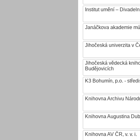
Institut umění – Divadeln
Janáčkova akademie mú
Jihočeská univerzita v 
Jihočeská vědecká knih
Budějovicích
K3 Bohumín, p.o. - stř
Knihovna Archivu Národn
Knihovna Augustina Du
Knihovna AV ČR, v. v. i.