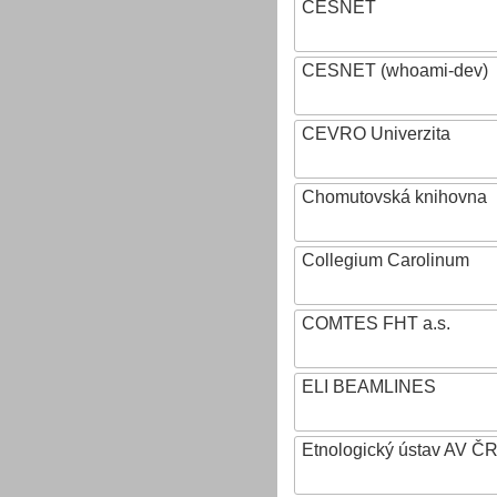
CESNET
CESNET (whoami-dev)
CEVRO Univerzita
Chomutovská knihovna
Collegium Carolinum
COMTES FHT a.s.
ELI BEAMLINES
Etnologický ústav AV ČR, v