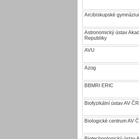
Arcibiskupské gymnázium
Astronomický ústav Aka
Republiky
AVU
Azog
BBMRI ERIC
Biofyzikální ústav AV ČR
Biologické centrum AV 
Biotechnologický ústav A