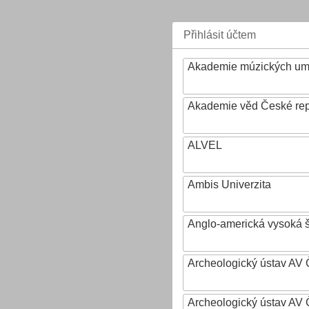
Přihlásit účtem
Akademie múzických um
Akademie věd České rep
ALVEL
Ambis Univerzita
Anglo-americká vysoká šk
Archeologický ústav AV 
Archeologický ústav AV