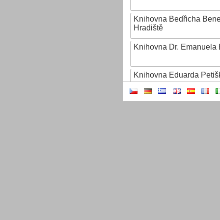
Knihovna Bedřicha Ben
Hradiště
Knihovna Dr. Emanuela 
Knihovna Eduarda Petiš
Knihovna Ignáta Herrma
Knihovna Jana Drdy
Knihovna Jiřího Mahena
Knihovna Karla Dvořáčk
Knihovna Karla Hynka Má