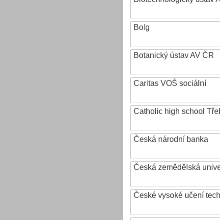
Bolg
Botanický ústav AV ČR
Caritas VOŠ sociální
Catholic high school Tře
Česká národní banka
Česká zemědělská univer
České vysoké učení tech