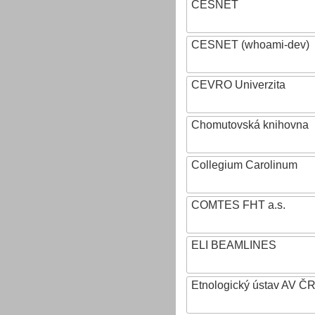
CESNET
CESNET (whoami-dev)
CEVRO Univerzita
Chomutovská knihovna
Collegium Carolinum
COMTES FHT a.s.
ELI BEAMLINES
Etnologický ústav AV ČR, v