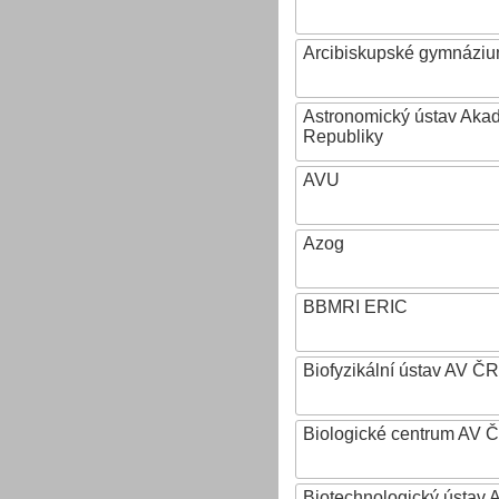
Arcibiskupské gymnázium
Astronomický ústav Aka
Republiky
AVU
Azog
BBMRI ERIC
Biofyzikální ústav AV ČR
Biologické centrum AV 
Biotechnologický ústav A