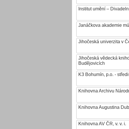
Institut umění – Divadeln
Janáčkova akademie mú
Jihočeská univerzita v 
Jihočeská vědecká knih
Budějovicích
K3 Bohumín, p.o. - stř
Knihovna Archivu Národn
Knihovna Augustina Du
Knihovna AV ČR, v. v. i.