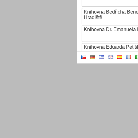
Knihovna Bedřicha Ben
Hradiště
Knihovna Dr. Emanuela 
Knihovna Eduarda Petiš
Knihovna Ignáta Herrma
Knihovna Jana Drdy
Knihovna Jiřího Mahena
Knihovna Karla Dvořáčk
Knihovna Karla Hynka Má