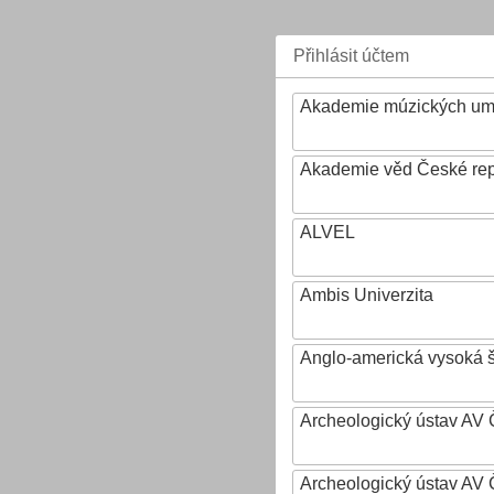
Přihlásit účtem
Akademie múzických um
Akademie věd České rep
ALVEL
Ambis Univerzita
Anglo-americká vysoká šk
Archeologický ústav AV 
Archeologický ústav AV