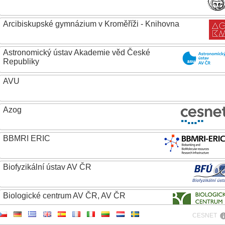
Arcibiskupské gymnázium v Kroměříži - Knihovna
Astronomický ústav Akademie věd České
Republiky
AVU
Azog
BBMRI ERIC
Biofyzikální ústav AV ČR
Biologické centrum AV ČR, AV ČR
CESNET
Biotechnologický ústav AV ČR, v.v.i.