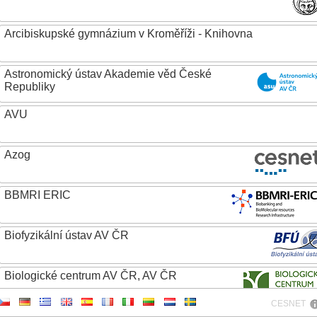
Arcibiskupské gymnázium v Kroměříži - Knihovna
Astronomický ústav Akademie věd České
Republiky
AVU
Azog
BBMRI ERIC
Biofyzikální ústav AV ČR
Biologické centrum AV ČR, AV ČR
CESNET
Biotechnologický ústav AV ČR, v.v.i.