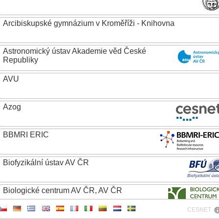
Arcibiskupské gymnázium v Kroměříži - Knihovna
Astronomický ústav Akademie věd České
Republiky
AVU
Azog
BBMRI ERIC
Biofyzikální ústav AV ČR
Biologické centrum AV ČR, AV ČR
CESNET
Biotechnologický ústav AV ČR, v.v.i.