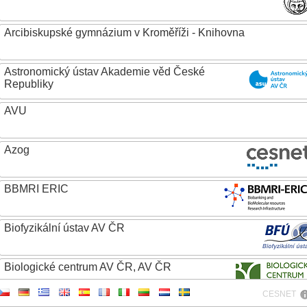
Arcibiskupské gymnázium v Kroměříži - Knihovna
Astronomický ústav Akademie věd České
Republiky
AVU
Azog
BBMRI ERIC
Biofyzikální ústav AV ČR
Biologické centrum AV ČR, AV ČR
CESNET
Biotechnologický ústav AV ČR, v.v.i.