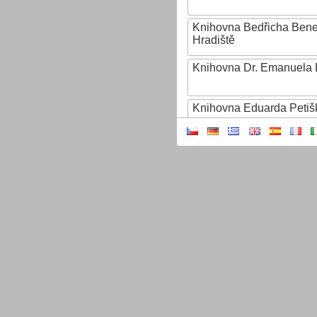
Knihovna Bedřicha Ben
Hradiště
Knihovna Dr. Emanuela 
Knihovna Eduarda Petiš
Knihovna Ignáta Herrma
Knihovna Jana Drdy
Knihovna Jiřího Mahena
Knihovna Karla Dvořáčk
Knihovna Karla Hynka Má