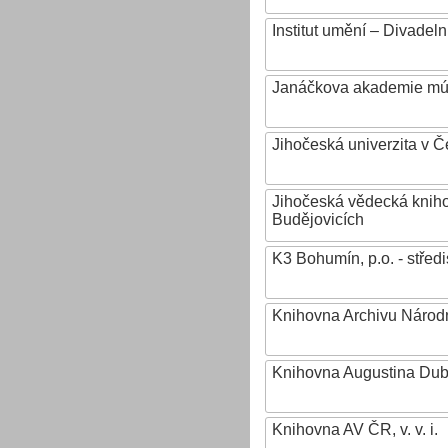
Institut umění – Divadeln
Janáčkova akademie mú
Jihočeská univerzita v 
Jihočeská vědecká knih
Budějovicích
K3 Bohumín, p.o. - stř
Knihovna Archivu Národn
Knihovna Augustina Du
Knihovna AV ČR, v. v. i.