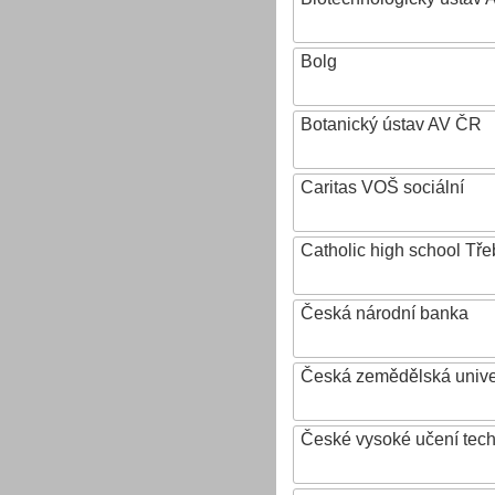
Bolg
Botanický ústav AV ČR
Caritas VOŠ sociální
Catholic high school Tře
Česká národní banka
Česká zemědělská univer
České vysoké učení tech