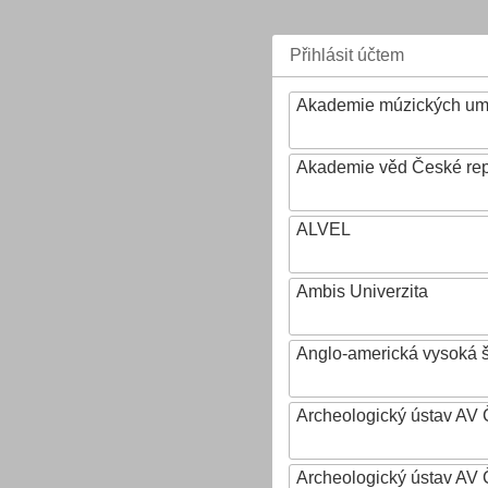
Přihlásit účtem
Akademie múzických um
Akademie věd České rep
ALVEL
Ambis Univerzita
Anglo-americká vysoká šk
Archeologický ústav AV 
Archeologický ústav AV