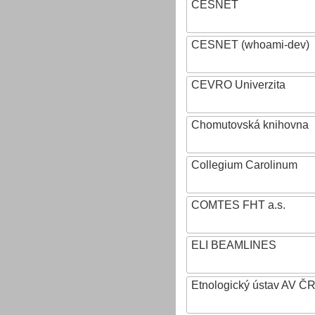
CESNET
CESNET (whoami-dev)
CEVRO Univerzita
Chomutovská knihovna
Collegium Carolinum
COMTES FHT a.s.
ELI BEAMLINES
Etnologický ústav AV ČR, v