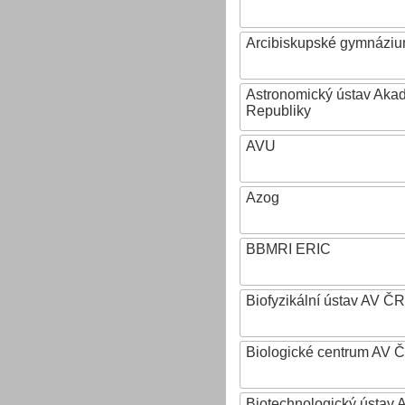
Arcibiskupské gymnázium
Astronomický ústav Aka
Republiky
AVU
Azog
BBMRI ERIC
Biofyzikální ústav AV ČR
Biologické centrum AV 
Biotechnologický ústav A