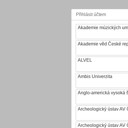
Přihlásit účtem
Akademie múzických um
Akademie věd České rep
ALVEL
Ambis Univerzita
Anglo-americká vysoká šk
Archeologický ústav AV 
Archeologický ústav AV