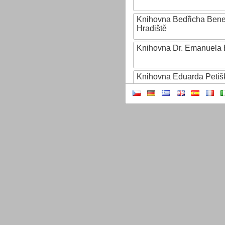
Knihovna Bedřicha Ben
Hradiště
Knihovna Dr. Emanuela 
Knihovna Eduarda Petiš
Knihovna Ignáta Herrma
Knihovna Jana Drdy
Knihovna Jiřího Mahena
Knihovna Karla Dvořáčk
Knihovna Karla Hynka Má