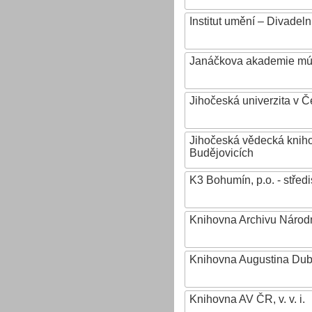
Institut umění – Divadeln
Janáčkova akademie mú
Jihočeská univerzita v 
Jihočeská vědecká knih
Budějovicích
K3 Bohumín, p.o. - stř
Knihovna Archivu Národn
Knihovna Augustina Du
Knihovna AV ČR, v. v. i.