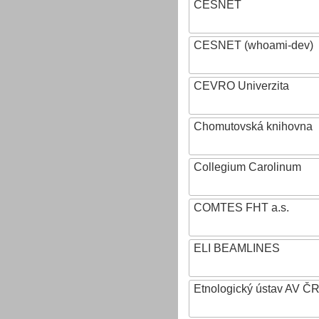
CESNET
CESNET (whoami-dev)
CEVRO Univerzita
Chomutovská knihovna
Collegium Carolinum
COMTES FHT a.s.
ELI BEAMLINES
Etnologický ústav AV ČR, v