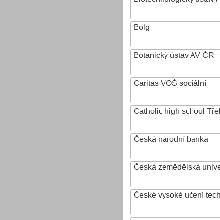
Bolg
Botanický ústav AV ČR
Caritas VOŠ sociální
Catholic high school Tře
Česká národní banka
Česká zemědělská univer
České vysoké učení tech