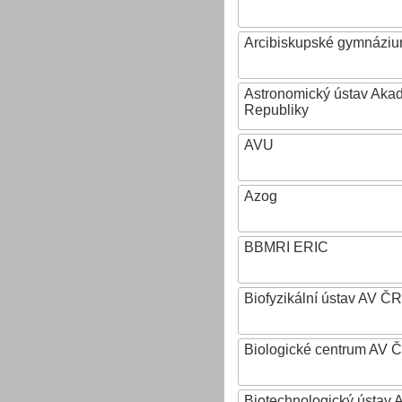
Arcibiskupské gymnázium
Astronomický ústav Aka
Republiky
AVU
Azog
BBMRI ERIC
Biofyzikální ústav AV ČR
Biologické centrum AV 
Biotechnologický ústav A