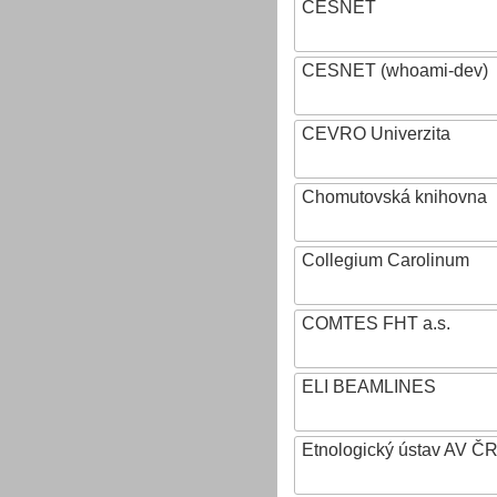
CESNET
CESNET (whoami-dev)
CEVRO Univerzita
Chomutovská knihovna
Collegium Carolinum
COMTES FHT a.s.
ELI BEAMLINES
Etnologický ústav AV ČR, v