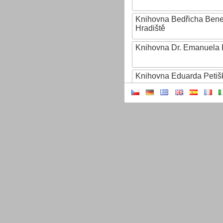
Knihovna Bedřicha Ben
Hradiště
Knihovna Dr. Emanuela 
Knihovna Eduarda Petiš
Knihovna Ignáta Herrma
Knihovna Jana Drdy
Knihovna Jiřího Mahena
Knihovna Karla Dvořáčk
Knihovna Karla Hynka Má