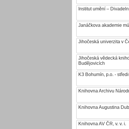
Institut umění – Divadeln
Janáčkova akademie mú
Jihočeská univerzita v 
Jihočeská vědecká knih
Budějovicích
K3 Bohumín, p.o. - stř
Knihovna Archivu Národn
Knihovna Augustina Du
Knihovna AV ČR, v. v. i.