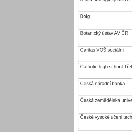
Bolg
Botanický ústav AV ČR
Caritas VOŠ sociální
Catholic high school Tře
Česká národní banka
Česká zemědělská univer
České vysoké učení tech