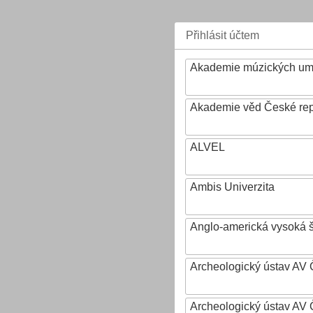
Přihlásit účtem
Akademie múzických um
Akademie věd České rep
ALVEL
Ambis Univerzita
Anglo-americká vysoká šk
Archeologický ústav AV 
Archeologický ústav AV