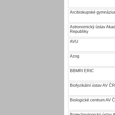
Arcibiskupské gymnázium
Astronomický ústav Aka
Republiky
AVU
Azog
BBMRI ERIC
Biofyzikální ústav AV ČR
Biologické centrum AV 
Biotechnologický ústav A