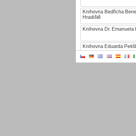
Knihovna Bedřicha Ben
Hradiště
Knihovna Dr. Emanuela 
Knihovna Eduarda Petiš
Knihovna Ignáta Herrma
Knihovna Jana Drdy
Knihovna Jiřího Mahena
Knihovna Karla Dvořáčk
Knihovna Karla Hynka Má