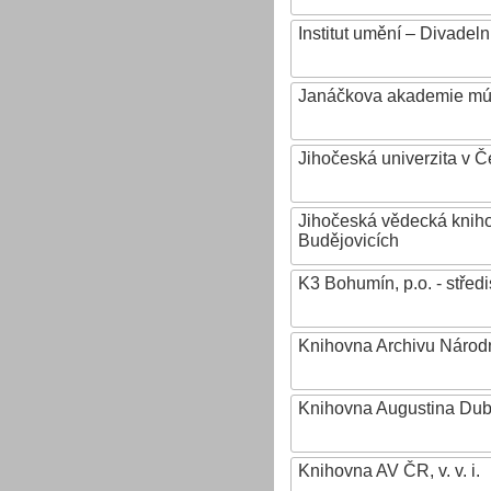
Institut umění – Divadeln
Janáčkova akademie mú
Jihočeská univerzita v 
Jihočeská vědecká knih
Budějovicích
K3 Bohumín, p.o. - stř
Knihovna Archivu Národn
Knihovna Augustina Du
Knihovna AV ČR, v. v. i.