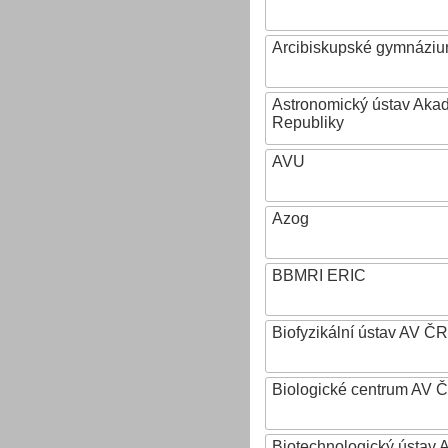
Arcibiskupské gymnázium
Astronomický ústav Aka
Republiky
AVU
Azog
BBMRI ERIC
Biofyzikální ústav AV ČR
Biologické centrum AV 
Biotechnologický ústav A