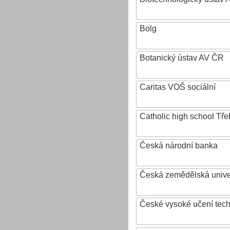
Bolg
Botanický ústav AV ČR
Caritas VOŠ sociální
Catholic high school Tře
Česká národní banka
Česká zemědělská univer
České vysoké učení tech