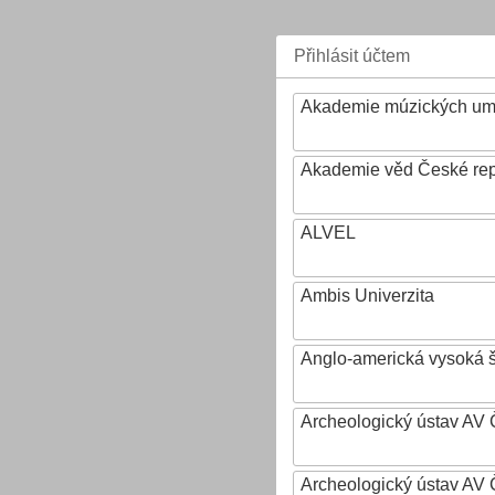
Přihlásit účtem
Akademie múzických um
Akademie věd České rep
ALVEL
Ambis Univerzita
Anglo-americká vysoká šk
Archeologický ústav AV 
Archeologický ústav AV