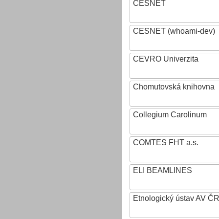
CESNET
CESNET (whoami-dev)
CEVRO Univerzita
Chomutovská knihovna
Collegium Carolinum
COMTES FHT a.s.
ELI BEAMLINES
Etnologický ústav AV ČR, v