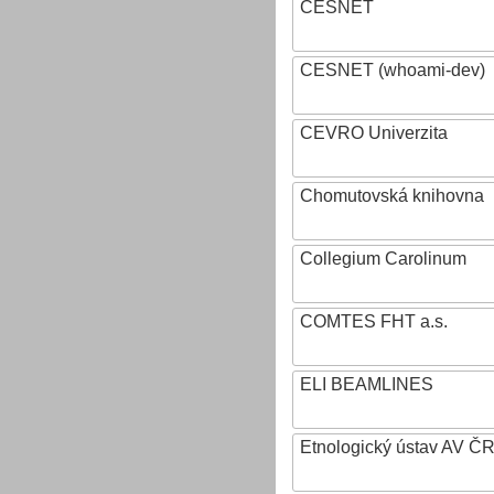
CESNET
CESNET (whoami-dev)
CEVRO Univerzita
Chomutovská knihovna
Collegium Carolinum
COMTES FHT a.s.
ELI BEAMLINES
Etnologický ústav AV ČR, v