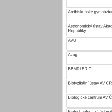
Arcibiskupské gymnázium
Astronomický ústav Aka
Republiky
AVU
Azog
BBMRI ERIC
Biofyzikální ústav AV ČR
Biologické centrum AV 
Biotechnologický ústav A