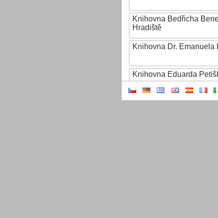
Knihovna Bedřicha Ben
Hradiště
Knihovna Dr. Emanuela 
Knihovna Eduarda Petiš
Knihovna Ignáta Herrma
Knihovna Jana Drdy
Knihovna Jiřího Mahena
Knihovna Karla Dvořáčk
Knihovna Karla Hynka Má