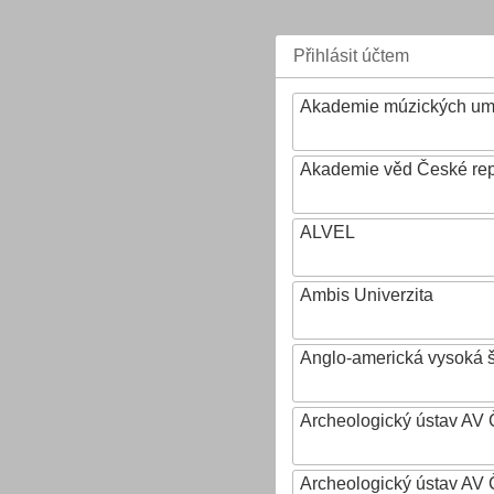
Přihlásit účtem
Akademie múzických um
Akademie věd České rep
ALVEL
Ambis Univerzita
Anglo-americká vysoká šk
Archeologický ústav AV 
Archeologický ústav AV