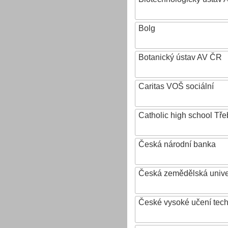
Bolg
Botanický ústav AV ČR
Caritas VOŠ sociální
Catholic high school Tře
Česká národní banka
Česká zemědělská univer
České vysoké učení tech