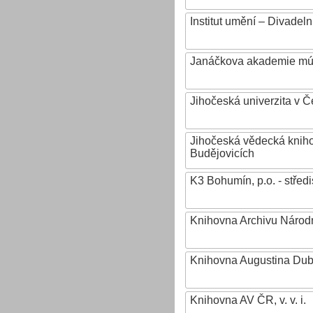
Institut umění – Divadeln
Janáčkova akademie mú
Jihočeská univerzita v 
Jihočeská vědecká knih
Budějovicích
K3 Bohumín, p.o. - stř
Knihovna Archivu Národn
Knihovna Augustina Du
Knihovna AV ČR, v. v. i.