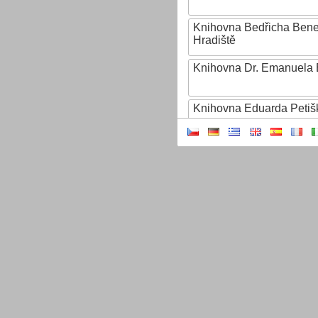
Knihovna Bedřicha Ben
Hradiště
Knihovna Dr. Emanuela 
Knihovna Eduarda Petiš
Knihovna Ignáta Herrma
Knihovna Jana Drdy
Knihovna Jiřího Mahena
Knihovna Karla Dvořáčk
Knihovna Karla Hynka Má