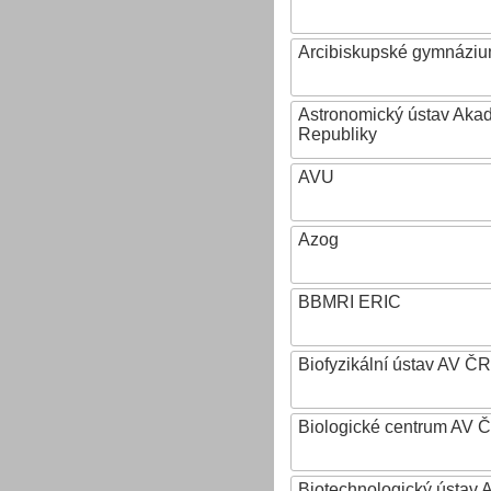
Arcibiskupské gymnázium
Astronomický ústav Aka
Republiky
AVU
Azog
BBMRI ERIC
Biofyzikální ústav AV ČR
Biologické centrum AV 
Biotechnologický ústav A