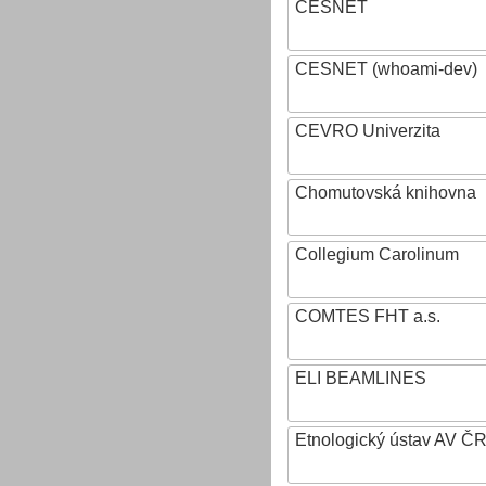
CESNET
CESNET (whoami-dev)
CEVRO Univerzita
Chomutovská knihovna
Collegium Carolinum
COMTES FHT a.s.
ELI BEAMLINES
Etnologický ústav AV ČR, v