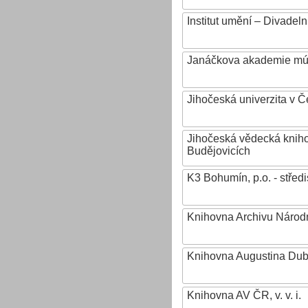
Institut umění – Divadeln
Janáčkova akademie mú
Jihočeská univerzita v 
Jihočeská vědecká knih
Budějovicích
K3 Bohumín, p.o. - stř
Knihovna Archivu Národn
Knihovna Augustina Du
Knihovna AV ČR, v. v. i.