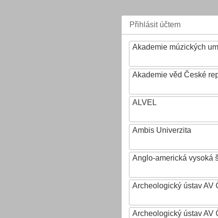
Přihlásit účtem
Akademie múzických um
Akademie věd České rep
ALVEL
Ambis Univerzita
Anglo-americká vysoká šk
Archeologický ústav AV 
Archeologický ústav AV