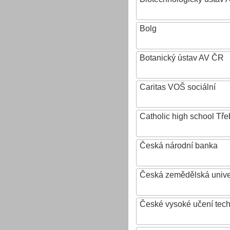
Bolg
Botanický ústav AV ČR
Caritas VOŠ sociální
Catholic high school Tře
Česká národní banka
Česká zemědělská univer
České vysoké učení tech