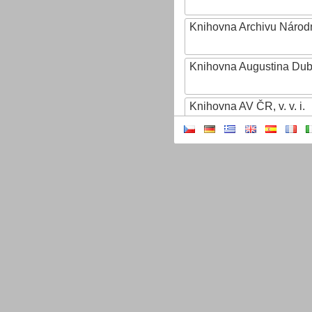
Knihovna Archivu Národn
Knihovna Augustina Du
Knihovna AV ČR, v. v. i.
Knihovna Bedřicha Ben
Hradiště
Knihovna Dr. Emanuela 
Knihovna Eduarda Petiš
Knihovna Ignáta Herrma
Knihovna Jana Drdy