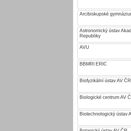
Arcibiskupské gymnázium
Astronomický ústav Aka
Republiky
AVU
BBMRI ERIC
Biofyzikální ústav AV ČR
Biologické centrum AV 
Biotechnologický ústav A
Botanický ústav AV ČR