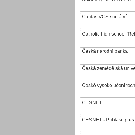
Caritas VOŠ sociální
Catholic high school Tře
Česká národní banka
Česká zemědělská univer
České vysoké učení tech
CESNET
CESNET - Přihlásit přes