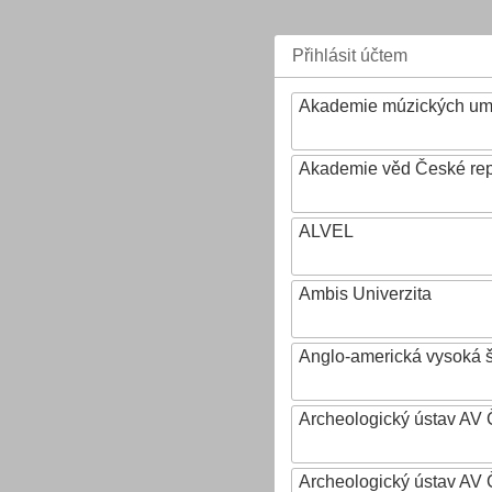
Přihlásit účtem
Akademie múzických um
Akademie věd České rep
ALVEL
Ambis Univerzita
Anglo-americká vysoká šk
Archeologický ústav AV 
Archeologický ústav AV