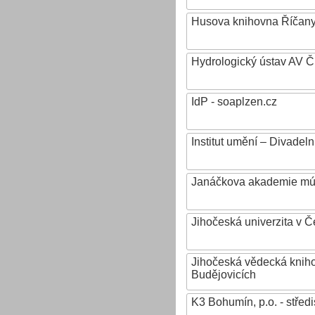
Husova knihovna Říčan
Hydrologický ústav AV ČR,
IdP - soaplzen.cz
Institut umění – Divadeln
Janáčkova akademie mú
Jihočeská univerzita v 
Jihočeská vědecká knih
Budějovicích
K3 Bohumín, p.o. - stř