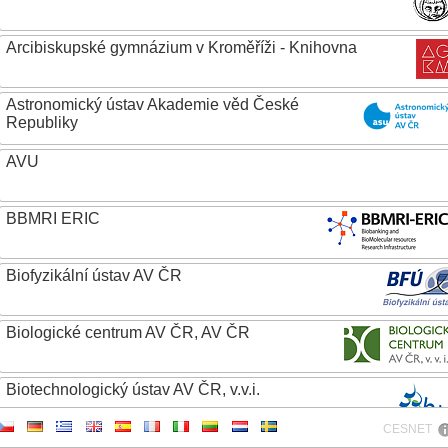
Arcibiskupské gymnázium v Kroměříži - Knihovna
Astronomický ústav Akademie věd České
Republiky
AVU
BBMRI ERIC
Biofyzikální ústav AV ČR
Biologické centrum AV ČR, AV ČR
Biotechnologický ústav AV ČR, v.v.i.
CESNET
Botanický ústav AV ČR