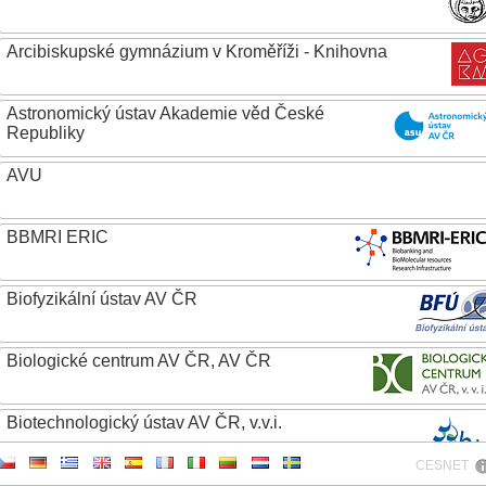
Arcibiskupské gymnázium v Kroměříži - Knihovna
Astronomický ústav Akademie věd České
Republiky
AVU
BBMRI ERIC
Biofyzikální ústav AV ČR
Biologické centrum AV ČR, AV ČR
Biotechnologický ústav AV ČR, v.v.i.
CESNET
Botanický ústav AV ČR