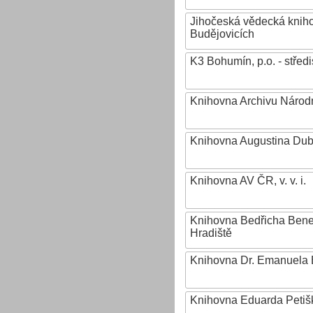
Jihočeská vědecká knih
Budějovicích
K3 Bohumín, p.o. - stř
Knihovna Archivu Národn
Knihovna Augustina Du
Knihovna AV ČR, v. v. i.
Knihovna Bedřicha Ben
Hradiště
Knihovna Dr. Emanuela 
Knihovna Eduarda Petiš