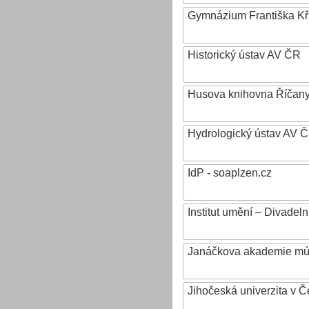
Gymnázium Františka Křiž
Historický ústav AV ČR
Husova knihovna Říčan
Hydrologický ústav AV ČR,
IdP - soaplzen.cz
Institut umění – Divadeln
Janáčkova akademie mú
Jihočeská univerzita v 