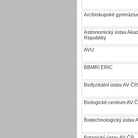
Arcibiskupské gymnázium
Astronomický ústav Aka
Republiky
AVU
BBMRI ERIC
Biofyzikální ústav AV ČR
Biologické centrum AV 
Biotechnologický ústav A
Botanický ústav AV ČR