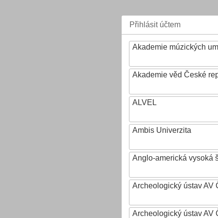
Přihlásit účtem
Akademie múzických um
Akademie věd České rep
ALVEL
Ambis Univerzita
Anglo-americká vysoká šk
Archeologický ústav AV 
Archeologický ústav AV