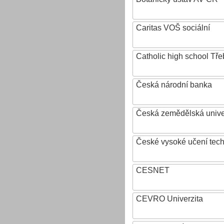
Caritas VOŠ sociální
Catholic high school Tře
Česká národní banka
Česká zemědělská univer
České vysoké učení tech
CESNET
CEVRO Univerzita