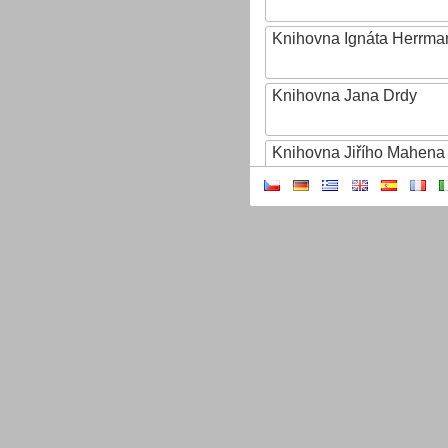
Knihovna Ignáta Herrma
Knihovna Jana Drdy
Knihovna Jiřího Mahena
Knihovna Karla Dvořáčk
Knihovna Karla Hynka Má
Knihovna Kroměřížska
Knihovna Matěje Josefa
Knihovna města Hradce 