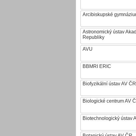
Arcibiskupské gymnázium
Astronomický ústav Aka
Republiky
AVU
BBMRI ERIC
Biofyzikální ústav AV ČR
Biologické centrum AV 
Biotechnologický ústav A
Botanický ústav AV ČR