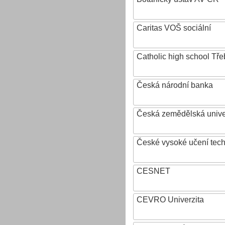
Caritas VOŠ sociální
Catholic high school Tře
Česká národní banka
Česká zemědělská univer
České vysoké učení tech
CESNET
CEVRO Univerzita