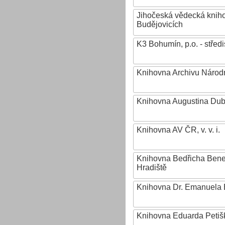
Jihočeská vědecká knih
Budějovicích
K3 Bohumín, p.o. - stř
Knihovna Archivu Národn
Knihovna Augustina Du
Knihovna AV ČR, v. v. i.
Knihovna Bedřicha Ben
Hradiště
Knihovna Dr. Emanuela 
Knihovna Eduarda Petiš