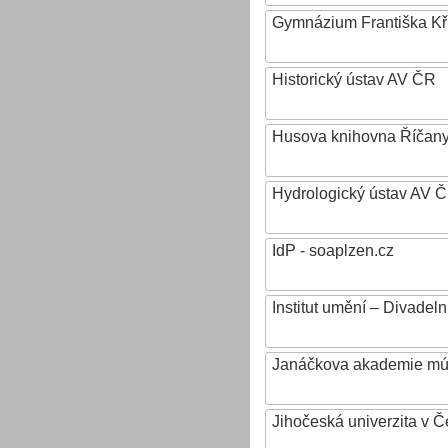
Gymnázium Františka Křiž
Historický ústav AV ČR
Husova knihovna Říčan
Hydrologický ústav AV ČR,
IdP - soaplzen.cz
Institut umění – Divadeln
Janáčkova akademie mú
Jihočeská univerzita v 