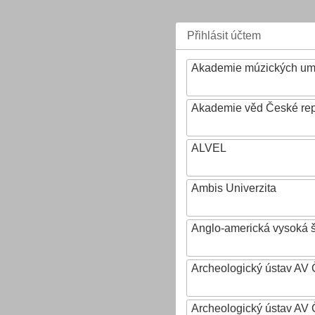
Přihlásit účtem
Akademie múzických um
Akademie věd České rep
ALVEL
Ambis Univerzita
Anglo-americká vysoká šk
Archeologický ústav AV 
Archeologický ústav AV