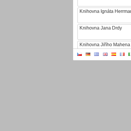
Knihovna Ignáta Herrma
Knihovna Jana Drdy
Knihovna Jiřího Mahena
Knihovna Karla Dvořáčk
Knihovna Karla Hynka Má
Knihovna Kroměřížska
Knihovna Matěje Josefa
Knihovna města Hradce 