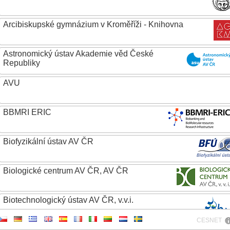
Arcibiskupské gymnázium v Kroměříži - Knihovna
Astronomický ústav Akademie věd České
Republiky
AVU
BBMRI ERIC
Biofyzikální ústav AV ČR
Biologické centrum AV ČR, AV ČR
Biotechnologický ústav AV ČR, v.v.i.
CESNET
Botanický ústav AV ČR