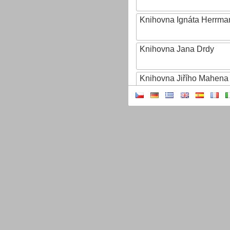
Knihovna Ignáta Herrma
Knihovna Jana Drdy
Knihovna Jiřího Mahena
Knihovna Karla Dvořáčk
Knihovna Karla Hynka Má
Knihovna Kroměřížska
Knihovna Matěje Josefa
Knihovna města Hradce 