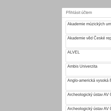
Přihlásit účtem
Akademie múzických um
Akademie věd České rep
ALVEL
Ambis Univerzita
Anglo-americká vysoká šk
Archeologický ústav AV 
Archeologický ústav AV