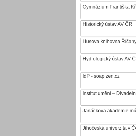
Gymnázium Františka Křiž
Historický ústav AV ČR
Husova knihovna Říčan
Hydrologický ústav AV ČR,
IdP - soaplzen.cz
Institut umění – Divadeln
Janáčkova akademie mú
Jihočeská univerzita v 