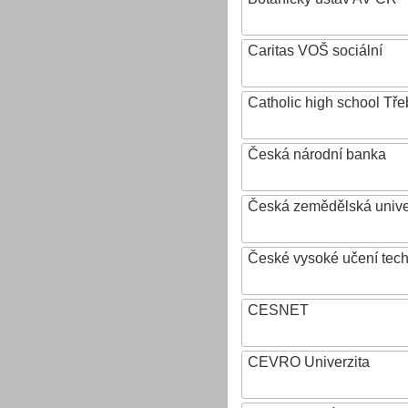
Caritas VOŠ sociální
Catholic high school Tře
Česká národní banka
Česká zemědělská univer
České vysoké učení tech
CESNET
CEVRO Univerzita