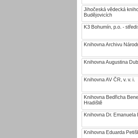
Jihočeská vědecká knih
Budějovicích
K3 Bohumín, p.o. - stř
Knihovna Archivu Národn
Knihovna Augustina Du
Knihovna AV ČR, v. v. i.
Knihovna Bedřicha Ben
Hradiště
Knihovna Dr. Emanuela 
Knihovna Eduarda Petiš