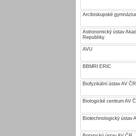
Arcibiskupské gymnázium
Astronomický ústav Aka
Republiky
AVU
BBMRI ERIC
Biofyzikální ústav AV ČR
Biologické centrum AV 
Biotechnologický ústav A
Botanický ústav AV ČR