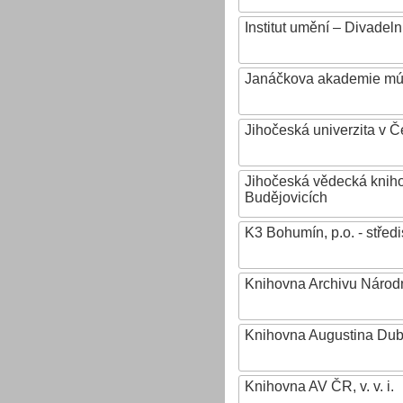
Institut umění – Divadeln
Janáčkova akademie mú
Jihočeská univerzita v 
Jihočeská vědecká knih
Budějovicích
K3 Bohumín, p.o. - stř
Knihovna Archivu Národn
Knihovna Augustina Du
Knihovna AV ČR, v. v. i.