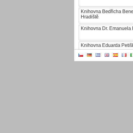
Knihovna Bedřicha Ben
Hradiště
Knihovna Dr. Emanuela 
Knihovna Eduarda Petiš
Knihovna Ignáta Herrma
Knihovna Jana Drdy
Knihovna Jiřího Mahena
Knihovna Karla Dvořáčk
Knihovna Karla Hynka Má