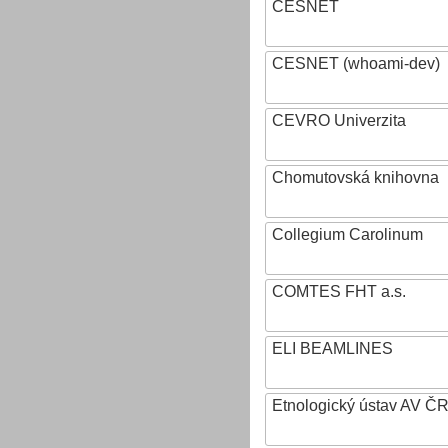
CESNET
CESNET (whoami-dev)
CEVRO Univerzita
Chomutovská knihovna
Collegium Carolinum
COMTES FHT a.s.
ELI BEAMLINES
Etnologický ústav AV ČR, v