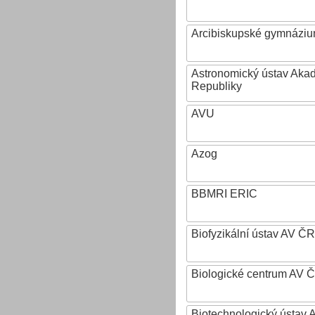
Arcibiskupské gymnázium
Astronomický ústav Aka
Republiky
AVU
Azog
BBMRI ERIC
Biofyzikální ústav AV ČR
Biologické centrum AV 
Biotechnologický ústav A