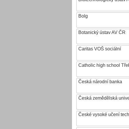
Bolg
Botanický ústav AV ČR
Caritas VOŠ sociální
Catholic high school Tře
Česká národní banka
Česká zemědělská univer
České vysoké učení tech