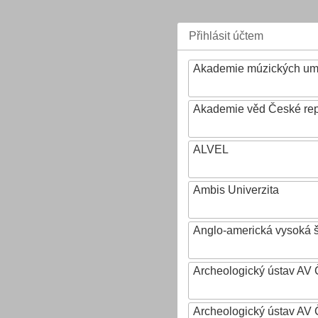
Přihlásit účtem
Akademie múzických um
Akademie věd České rep
ALVEL
Ambis Univerzita
Anglo-americká vysoká šk
Archeologický ústav AV 
Archeologický ústav AV