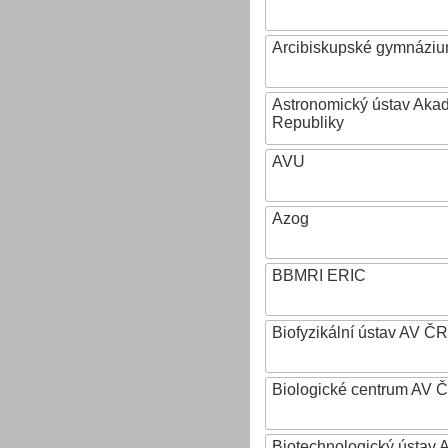
Arcibiskupské gymnázium
Astronomický ústav Aka
Republiky
AVU
Azog
BBMRI ERIC
Biofyzikální ústav AV ČR
Biologické centrum AV 
Biotechnologický ústav A