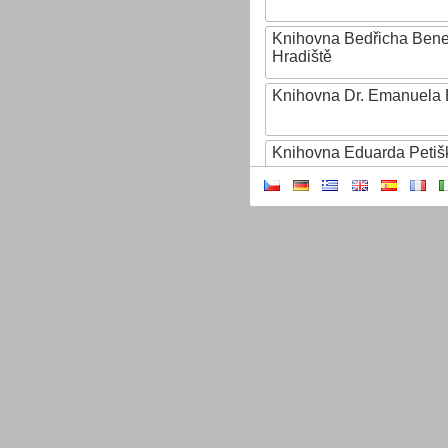
Knihovna Bedřicha Ben
Hradiště
Knihovna Dr. Emanuela 
Knihovna Eduarda Petiš
Knihovna Ignáta Herrma
Knihovna Jana Drdy
Knihovna Jiřího Mahena
Knihovna Karla Dvořáčk
Knihovna Karla Hynka Má