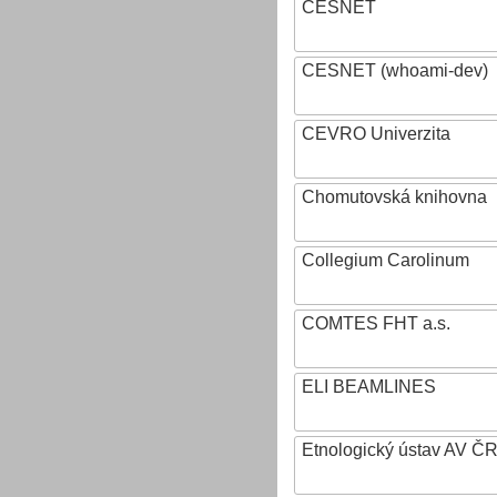
CESNET
CESNET (whoami-dev)
CEVRO Univerzita
Chomutovská knihovna
Collegium Carolinum
COMTES FHT a.s.
ELI BEAMLINES
Etnologický ústav AV ČR, v