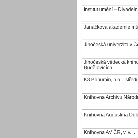
Institut umění – Divadeln
Janáčkova akademie mú
Jihočeská univerzita v 
Jihočeská vědecká knih
Budějovicích
K3 Bohumín, p.o. - stř
Knihovna Archivu Národn
Knihovna Augustina Du
Knihovna AV ČR, v. v. i.