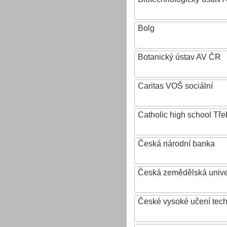
Bolg
Botanický ústav AV ČR
Caritas VOŠ sociální
Catholic high school Tře
Česká národní banka
Česká zemědělská univer
České vysoké učení tech