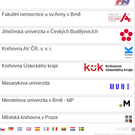
Fakultní nemocnice u sv.Anny v Brně
Jihočeská univerzita v Českých Budějovicích
Knihovna AV ČR, v. v. i.
Knihovna Ústeckého kraje
Masarykova univerzita
Mendelova univerzita v Brně - IdP
Městská knihovna v Praze
CESNET
Metropolitní univerzita Praha, o.p.s.
Zpracování osobních úda