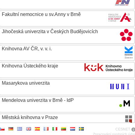
Fakultní nemocnice u sv.Anny v Brně
Jihočeská univerzita v Českých Budějovicích
Knihovna AV ČR, v. v. i.
Knihovna Ústeckého kraje
Masarykova univerzita
Mendelova univerzita v Brně - IdP
Městská knihovna v Praze
CESNET
Metropolitní univerzita Praha, o.p.s.
Zpracování osobních úda