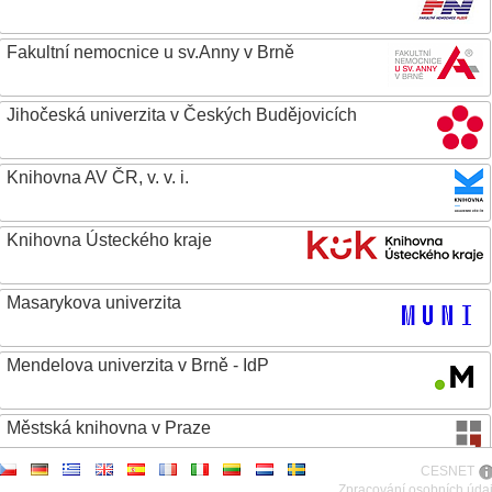
Fakultní nemocnice u sv.Anny v Brně
Jihočeská univerzita v Českých Budějovicích
Knihovna AV ČR, v. v. i.
Knihovna Ústeckého kraje
Masarykova univerzita
Mendelova univerzita v Brně - IdP
Městská knihovna v Praze
CESNET
Metropolitní univerzita Praha, o.p.s.
Zpracování osobních úda