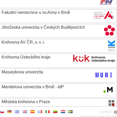
Fakultní nemocnice u sv.Anny v Brně
Jihočeská univerzita v Českých Budějovicích
Knihovna AV ČR, v. v. i.
Knihovna Ústeckého kraje
Masarykova univerzita
Mendelova univerzita v Brně - IdP
Městská knihovna v Praze
CESNET
Metropolitní univerzita Praha, o.p.s.
Zpracování osobních úda