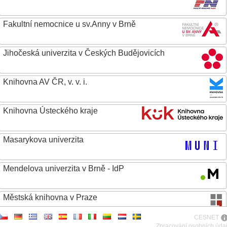
Fakultní nemocnice u sv.Anny v Brně
Jihočeská univerzita v Českých Budějovicích
Knihovna AV ČR, v. v. i.
Knihovna Ústeckého kraje
Masarykova univerzita
Mendelova univerzita v Brně - IdP
Městská knihovna v Praze
CESNET
Metropolitní univerzita Praha, o.p.s.
Zpracování osobních úda