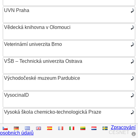
UVN Praha
Vědecká knihovna v Olomouci
Veterinární univerzita Brno
VŠB – Technická univerzita Ostrava
Východočeské muzeum Pardubice
VysocinaID
Vysoká škola chemicko-technologická Praze
Zpracování
Vysoká škola ekonomická v Praze
CESNET
osobních údajů