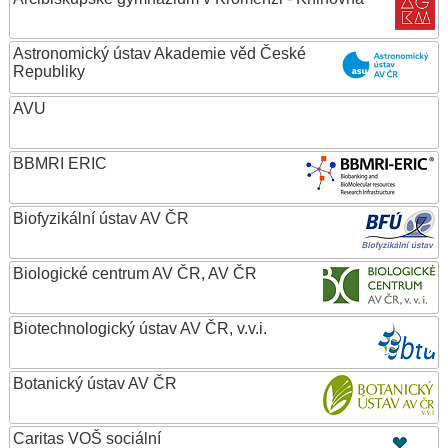
Astronomický ústav Akademie věd České
Republiky
AVU
BBMRI ERIC
Biofyzikální ústav AV ČR
Biologické centrum AV ČR, AV ČR
Biotechnologický ústav AV ČR, v.v.i.
Botanický ústav AV ČR
Caritas VOŠ sociální