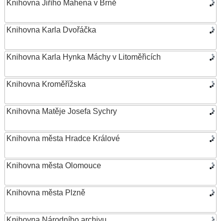
Knihovna Jiřího Mahena v Brně
Knihovna Karla Dvořáčka
Knihovna Karla Hynka Máchy v Litoměřicích
Knihovna Kroměřížska
Knihovna Matěje Josefa Sychry
Knihovna města Hradce Králové
Knihovna města Olomouce
Knihovna města Plzně
Knihovna Národního archivu