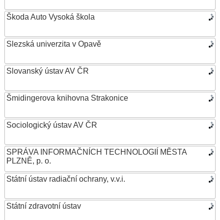
Škoda Auto Vysoká škola
Slezská univerzita v Opavě
Slovanský ústav AV ČR
Šmidingerova knihovna Strakonice
Sociologický ústav AV ČR
SPRÁVA INFORMAČNÍCH TECHNOLOGIÍ MĚSTA
PLZNĚ, p. o.
Státní ústav radiační ochrany, v.v.i.
Státní zdravotní ústav