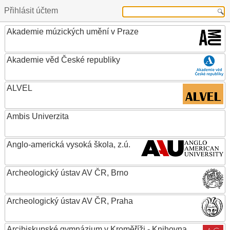
Přihlásit účtem
Akademie múzických umění v Praze
Akademie věd České republiky
ALVEL
Ambis Univerzita
Anglo-americká vysoká škola, z.ú.
Archeologický ústav AV ČR, Brno
Archeologický ústav AV ČR, Praha
Arcibiskupské gymnázium v Kroměříži - Knihovna