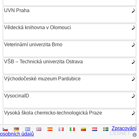
UVN Praha
Vědecká knihovna v Olomouci
Veterinární univerzita Brno
VŠB – Technická univerzita Ostrava
Východočeské muzeum Pardubice
VysocinaID
Vysoká škola chemicko-technologická Praze
Zpracování
Vysoká škola ekonomická v Praze
CESNET
osobních údajů