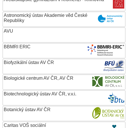
Astronomický ústav Akademie věd České
Republiky
AVU
BBMRI ERIC
Biofyzikální ústav AV ČR
Biologické centrum AV ČR, AV ČR
Biotechnologický ústav AV ČR, v.v.i.
Botanický ústav AV ČR
Caritas VOŠ sociální