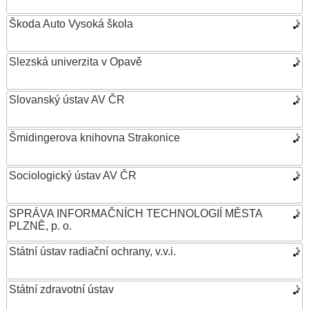
Škoda Auto Vysoká škola
Slezská univerzita v Opavě
Slovanský ústav AV ČR
Šmidingerova knihovna Strakonice
Sociologický ústav AV ČR
SPRÁVA INFORMAČNÍCH TECHNOLOGIÍ MĚSTA
PLZNĚ, p. o.
Státní ústav radiační ochrany, v.v.i.
Státní zdravotní ústav