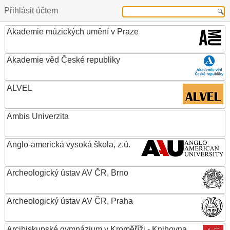
Přihlásit účtem
Akademie múzických umění v Praze
Akademie věd České republiky
ALVEL
Ambis Univerzita
Anglo-americká vysoká škola, z.ú.
Archeologický ústav AV ČR, Brno
Archeologický ústav AV ČR, Praha
Arcibiskupské gymnázium v Kroměříži - Knihovna