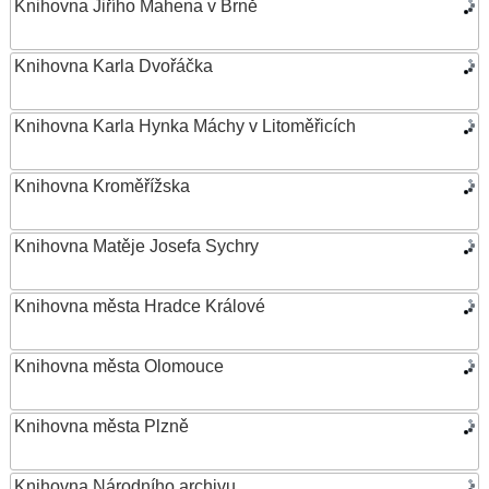
Knihovna Jiřího Mahena v Brně
Knihovna Karla Dvořáčka
Knihovna Karla Hynka Máchy v Litoměřicích
Knihovna Kroměřížska
Knihovna Matěje Josefa Sychry
Knihovna města Hradce Králové
Knihovna města Olomouce
Knihovna města Plzně
Knihovna Národního archivu