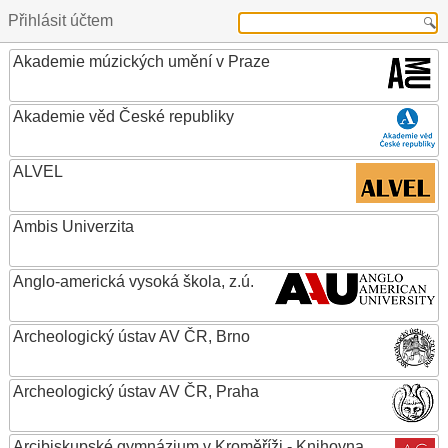
Přihlásit účtem
Akademie múzických umění v Praze
Akademie věd České republiky
ALVEL
Ambis Univerzita
Anglo-americká vysoká škola, z.ú.
Archeologický ústav AV ČR, Brno
Archeologický ústav AV ČR, Praha
Arcibiskupské gymnázium v Kroměříži - Knihovna