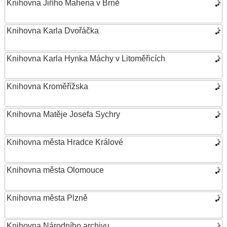
Knihovna Jiřího Mahena v Brně
Knihovna Karla Dvořáčka
Knihovna Karla Hynka Máchy v Litoměřicích
Knihovna Kroměřížska
Knihovna Matěje Josefa Sychry
Knihovna města Hradce Králové
Knihovna města Olomouce
Knihovna města Plzně
Knihovna Národního archivu