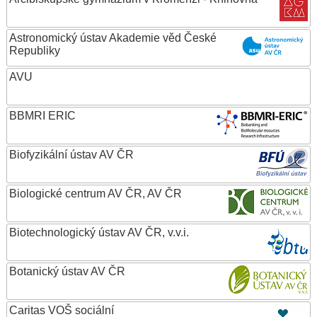
Astronomický ústav Akademie věd České
Republiky
AVU
BBMRI ERIC
Biofyzikální ústav AV ČR
Biologické centrum AV ČR, AV ČR
Biotechnologický ústav AV ČR, v.v.i.
Botanický ústav AV ČR
Caritas VOŠ sociální