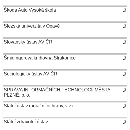
Škoda Auto Vysoká škola
Slezská univerzita v Opavě
Slovanský ústav AV ČR
Šmidingerova knihovna Strakonice
Sociologický ústav AV ČR
SPRÁVA INFORMAČNÍCH TECHNOLOGIÍ MĚSTA
PLZNĚ, p. o.
Státní ústav radiační ochrany, v.v.i.
Státní zdravotní ústav