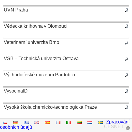
UVN Praha
Vědecká knihovna v Olomouci
Veterinární univerzita Brno
VŠB – Technická univerzita Ostrava
Východočeské muzeum Pardubice
VysocinaID
Vysoká škola chemicko-technologická Praze
Zpracování
Vysoká škola ekonomická v Praze
CESNET
osobních údajů