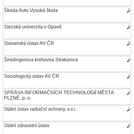
Škoda Auto Vysoká škola
Slezská univerzita v Opavě
Slovanský ústav AV ČR
Šmidingerova knihovna Strakonice
Sociologický ústav AV ČR
SPRÁVA INFORMAČNÍCH TECHNOLOGIÍ MĚSTA
PLZNĚ, p. o.
Státní ústav radiační ochrany, v.v.i.
Státní zdravotní ústav