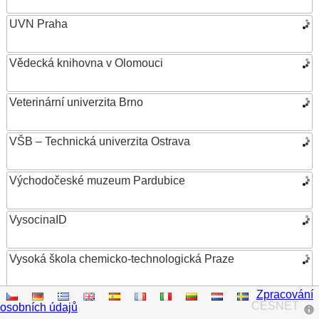
UVN Praha
Vědecká knihovna v Olomouci
Veterinární univerzita Brno
VŠB – Technická univerzita Ostrava
Východočeské muzeum Pardubice
VysocinaID
Vysoká škola chemicko-technologická Praze
Zpracování
Vysoká škola ekonomická v Praze
CESNET
osobních údajů