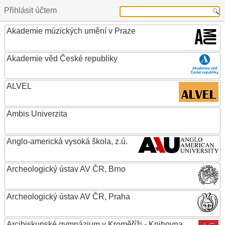
Přihlásit účtem
Akademie múzických umění v Praze
Akademie věd České republiky
ALVEL
Ambis Univerzita
Anglo-americká vysoká škola, z.ú.
Archeologický ústav AV ČR, Brno
Archeologický ústav AV ČR, Praha
Arcibiskupské gymnázium v Kroměříži - Knihovna