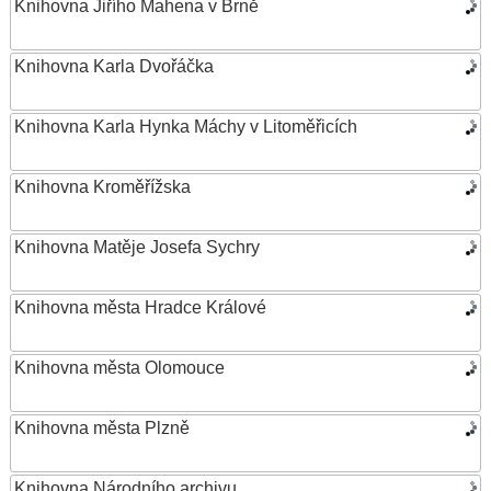
Knihovna Jiřího Mahena v Brně
Knihovna Karla Dvořáčka
Knihovna Karla Hynka Máchy v Litoměřicích
Knihovna Kroměřížska
Knihovna Matěje Josefa Sychry
Knihovna města Hradce Králové
Knihovna města Olomouce
Knihovna města Plzně
Knihovna Národního archivu