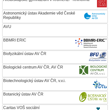
Astronomický ústav Akademie věd České
Republiky
AVU
BBMRI ERIC
Biofyzikální ústav AV ČR
Biologické centrum AV ČR, AV ČR
Biotechnologický ústav AV ČR, v.v.i.
Botanický ústav AV ČR
Caritas VOŠ sociální