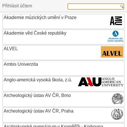
Přihlásit účtem
Akademie múzických umění v Praze
Akademie věd České republiky
ALVEL
Ambis Univerzita
Anglo-americká vysoká škola, z.ú.
Archeologický ústav AV ČR, Brno
Archeologický ústav AV ČR, Praha
Arcibiskupské gymnázium v Kroměříži - Knihovna