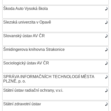
Škoda Auto Vysoká škola
Slezská univerzita v Opavě
Slovanský ústav AV ČR
Šmidingerova knihovna Strakonice
Sociologický ústav AV ČR
SPRÁVA INFORMAČNÍCH TECHNOLOGIÍ MĚSTA
PLZNĚ, p. o.
Státní ústav radiační ochrany, v.v.i.
Státní zdravotní ústav