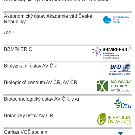
Astronomický ústav Akademie věd České
Republiky
AVU
BBMRI ERIC
Biofyzikální ústav AV ČR
Biologické centrum AV ČR, AV ČR
Biotechnologický ústav AV ČR, v.v.i.
Botanický ústav AV ČR
Caritas VOŠ sociální