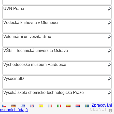
UVN Praha
Vědecká knihovna v Olomouci
Veterinární univerzita Brno
VŠB – Technická univerzita Ostrava
Východočeské muzeum Pardubice
VysocinaID
Vysoká škola chemicko-technologická Praze
Zpracování
Vysoká škola ekonomická v Praze
CESNET
osobních údajů