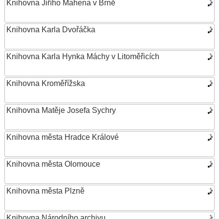
Knihovna Jiřího Mahena v Brně
Knihovna Karla Dvořáčka
Knihovna Karla Hynka Máchy v Litoměřicích
Knihovna Kroměřížska
Knihovna Matěje Josefa Sychry
Knihovna města Hradce Králové
Knihovna města Olomouce
Knihovna města Plzně
Knihovna Národního archivu