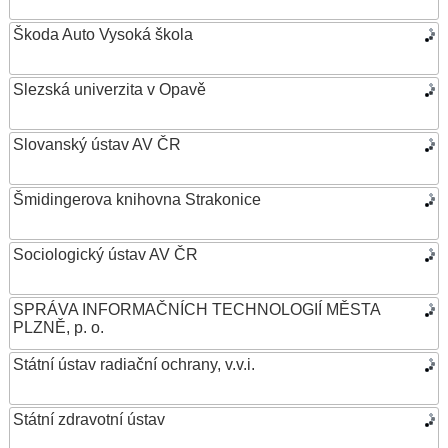
Škoda Auto Vysoká škola
Slezská univerzita v Opavě
Slovanský ústav AV ČR
Šmidingerova knihovna Strakonice
Sociologický ústav AV ČR
SPRÁVA INFORMAČNÍCH TECHNOLOGIÍ MĚSTA
PLZNĚ, p. o.
Státní ústav radiační ochrany, v.v.i.
Státní zdravotní ústav