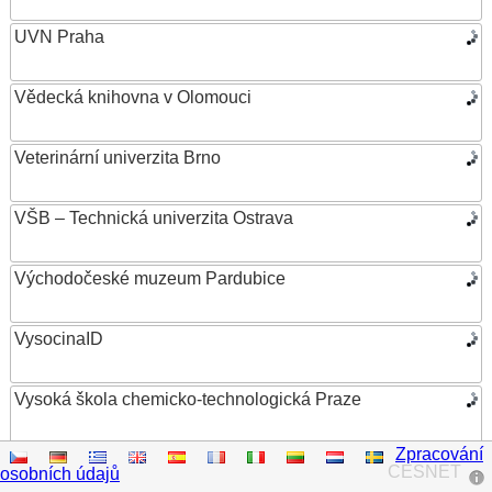
UVN Praha
Vědecká knihovna v Olomouci
Veterinární univerzita Brno
VŠB – Technická univerzita Ostrava
Východočeské muzeum Pardubice
VysocinaID
Vysoká škola chemicko-technologická Praze
Zpracování
Vysoká škola ekonomická v Praze
CESNET
osobních údajů