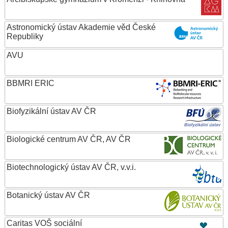
Astronomický ústav Akademie věd České
Republiky
AVU
BBMRI ERIC
Biofyzikální ústav AV ČR
Biologické centrum AV ČR, AV ČR
Biotechnologický ústav AV ČR, v.v.i.
Botanický ústav AV ČR
Caritas VOŠ sociální