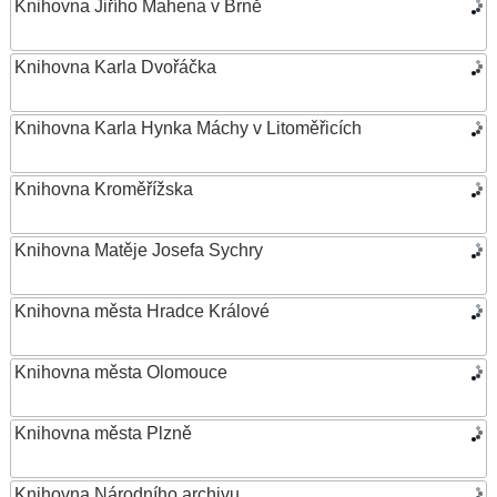
Knihovna Jiřího Mahena v Brně
Knihovna Karla Dvořáčka
Knihovna Karla Hynka Máchy v Litoměřicích
Knihovna Kroměřížska
Knihovna Matěje Josefa Sychry
Knihovna města Hradce Králové
Knihovna města Olomouce
Knihovna města Plzně
Knihovna Národního archivu