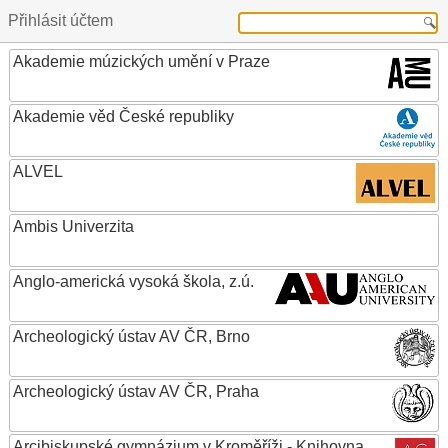
Přihlásit účtem
Akademie múzických umění v Praze
Akademie věd České republiky
ALVEL
Ambis Univerzita
Anglo-americká vysoká škola, z.ú.
Archeologický ústav AV ČR, Brno
Archeologický ústav AV ČR, Praha
Arcibiskupské gymnázium v Kroměříži - Knihovna