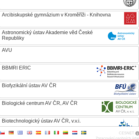
Arcibiskupské gymnázium v Kroměříži - Knihovna
Astronomický ústav Akademie věd České
Republiky
AVU
BBMRI ERIC
Biofyzikální ústav AV ČR
Biologické centrum AV ČR, AV ČR
Biotechnologický ústav AV ČR, v.v.i.
CESNET
Botanický ústav AV ČR
Zpracování osobních úda