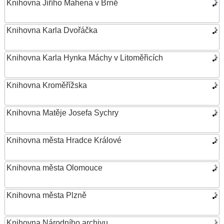
Knihovna Jiřího Mahena v Brně
Knihovna Karla Dvořáčka
Knihovna Karla Hynka Máchy v Litoměřicích
Knihovna Kroměřížska
Knihovna Matěje Josefa Sychry
Knihovna města Hradce Králové
Knihovna města Olomouce
Knihovna města Plzně
Knihovna Národního archivu