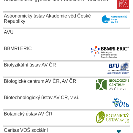
Astronomický ústav Akademie věd České
Republiky
AVU
BBMRI ERIC
Biofyzikální ústav AV ČR
Biologické centrum AV ČR, AV ČR
Biotechnologický ústav AV ČR, v.v.i.
Botanický ústav AV ČR
Caritas VOŠ sociální