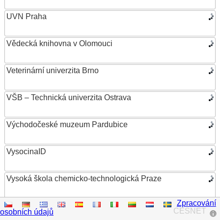
UVN Praha
Vědecká knihovna v Olomouci
Veterinární univerzita Brno
VŠB – Technická univerzita Ostrava
Východočeské muzeum Pardubice
VysocinaID
Vysoká škola chemicko-technologická Praze
Zpracování
Vysoká škola ekonomická v Praze
CESNET
osobních údajů