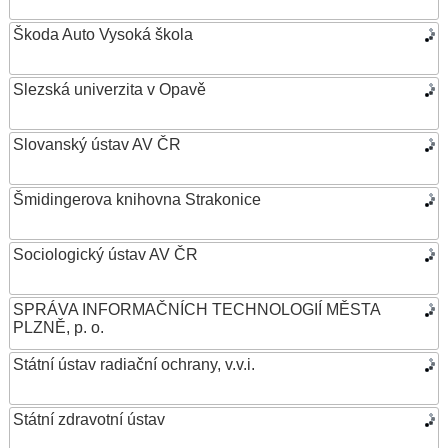
Škoda Auto Vysoká škola
Slezská univerzita v Opavě
Slovanský ústav AV ČR
Šmidingerova knihovna Strakonice
Sociologický ústav AV ČR
SPRÁVA INFORMAČNÍCH TECHNOLOGIÍ MĚSTA
PLZNĚ, p. o.
Státní ústav radiační ochrany, v.v.i.
Státní zdravotní ústav