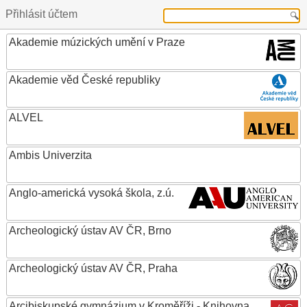
Přihlásit účtem
Akademie múzických umění v Praze
Akademie věd České republiky
ALVEL
Ambis Univerzita
Anglo-americká vysoká škola, z.ú.
Archeologický ústav AV ČR, Brno
Archeologický ústav AV ČR, Praha
Arcibiskupské gymnázium v Kroměříži - Knihovna