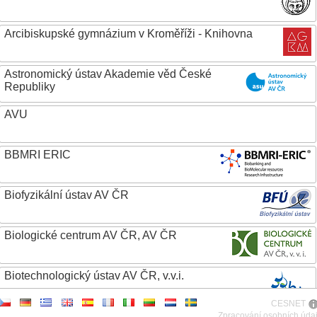
Arcibiskupské gymnázium v Kroměříži - Knihovna
Astronomický ústav Akademie věd České
Republiky
AVU
BBMRI ERIC
Biofyzikální ústav AV ČR
Biologické centrum AV ČR, AV ČR
Biotechnologický ústav AV ČR, v.v.i.
CESNET
Botanický ústav AV ČR
Zpracování osobních úda