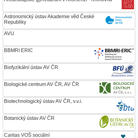
Astronomický ústav Akademie věd České
Republiky
AVU
BBMRI ERIC
Biofyzikální ústav AV ČR
Biologické centrum AV ČR, AV ČR
Biotechnologický ústav AV ČR, v.v.i.
Botanický ústav AV ČR
Caritas VOŠ sociální