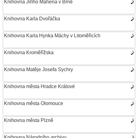
Knihovna Jiřího Mahena v Brně
Knihovna Karla Dvořáčka
Knihovna Karla Hynka Máchy v Litoměřicích
Knihovna Kroměřížska
Knihovna Matěje Josefa Sychry
Knihovna města Hradce Králové
Knihovna města Olomouce
Knihovna města Plzně
Knihovna Národního archivu