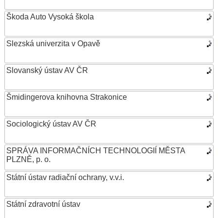
Škoda Auto Vysoká škola
Slezská univerzita v Opavě
Slovanský ústav AV ČR
Šmidingerova knihovna Strakonice
Sociologický ústav AV ČR
SPRÁVA INFORMAČNÍCH TECHNOLOGIÍ MĚSTA
PLZNĚ, p. o.
Státní ústav radiační ochrany, v.v.i.
Státní zdravotní ústav