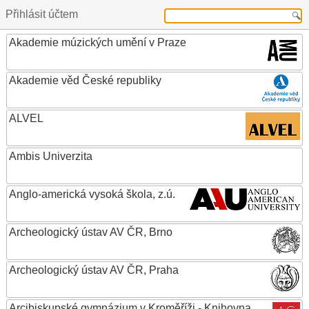
Přihlásit účtem
Akademie múzických umění v Praze
Akademie věd České republiky
ALVEL
Ambis Univerzita
Anglo-americká vysoká škola, z.ú.
Archeologický ústav AV ČR, Brno
Archeologický ústav AV ČR, Praha
Arcibiskupské gymnázium v Kroměříži - Knihovna