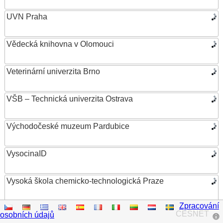
UVN Praha
Vědecká knihovna v Olomouci
Veterinární univerzita Brno
VŠB – Technická univerzita Ostrava
Východočeské muzeum Pardubice
VysocinaID
Vysoká škola chemicko-technologická Praze
Zpracování
Vysoká škola ekonomická v Praze
CESNET
osobních údajů