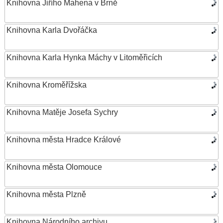
Knihovna Jiřího Mahena v Brně
Knihovna Karla Dvořáčka
Knihovna Karla Hynka Máchy v Litoměřicích
Knihovna Kroměřížska
Knihovna Matěje Josefa Sychry
Knihovna města Hradce Králové
Knihovna města Olomouce
Knihovna města Plzně
Knihovna Národního archivu