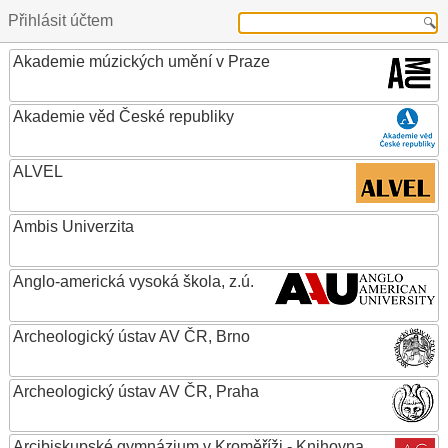
Přihlásit účtem
Akademie múzických umění v Praze
Akademie věd České republiky
ALVEL
Ambis Univerzita
Anglo-americká vysoká škola, z.ú.
Archeologický ústav AV ČR, Brno
Archeologický ústav AV ČR, Praha
Arcibiskupské gymnázium v Kroměříži - Knihovna