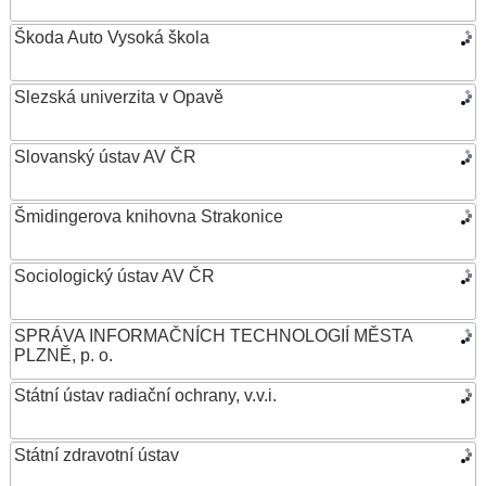
Škoda Auto Vysoká škola
Slezská univerzita v Opavě
Slovanský ústav AV ČR
Šmidingerova knihovna Strakonice
Sociologický ústav AV ČR
SPRÁVA INFORMAČNÍCH TECHNOLOGIÍ MĚSTA
PLZNĚ, p. o.
Státní ústav radiační ochrany, v.v.i.
Státní zdravotní ústav