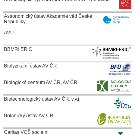
Astronomický ústav Akademie věd České
Republiky
AVU
BBMRI ERIC
Biofyzikální ústav AV ČR
Biologické centrum AV ČR, AV ČR
Biotechnologický ústav AV ČR, v.v.i.
Botanický ústav AV ČR
Caritas VOŠ sociální