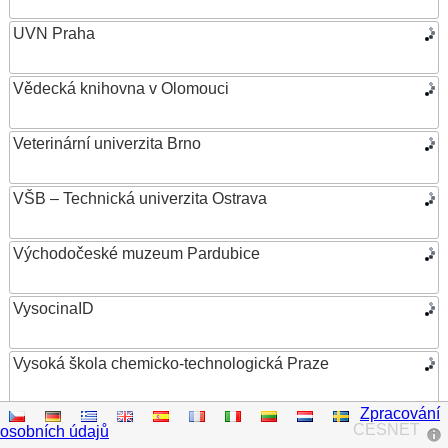
UVN Praha
Vědecká knihovna v Olomouci
Veterinární univerzita Brno
VŠB – Technická univerzita Ostrava
Východočeské muzeum Pardubice
VysocinaID
Vysoká škola chemicko-technologická Praze
Zpracování
Vysoká škola ekonomická v Praze
CESNET
osobních údajů