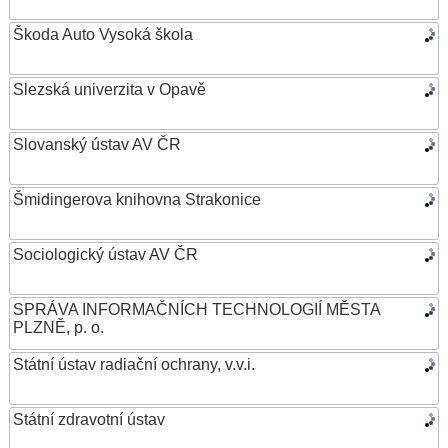
Škoda Auto Vysoká škola
Slezská univerzita v Opavě
Slovanský ústav AV ČR
Šmidingerova knihovna Strakonice
Sociologický ústav AV ČR
SPRÁVA INFORMAČNÍCH TECHNOLOGIÍ MĚSTA
PLZNĚ, p. o.
Státní ústav radiační ochrany, v.v.i.
Státní zdravotní ústav