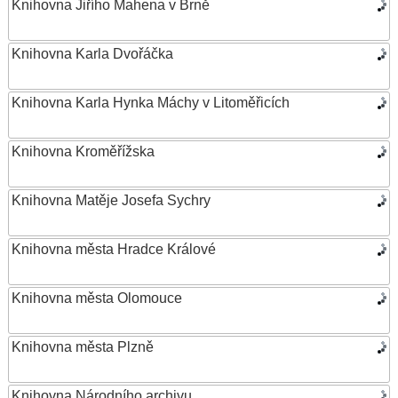
Knihovna Jiřího Mahena v Brně
Knihovna Karla Dvořáčka
Knihovna Karla Hynka Máchy v Litoměřicích
Knihovna Kroměřížska
Knihovna Matěje Josefa Sychry
Knihovna města Hradce Králové
Knihovna města Olomouce
Knihovna města Plzně
Knihovna Národního archivu