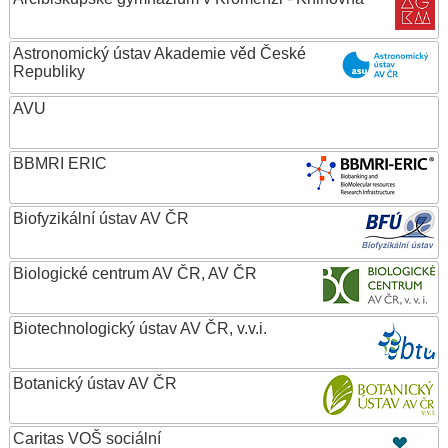
Astronomický ústav Akademie věd České
Republiky
AVU
BBMRI ERIC
Biofyzikální ústav AV ČR
Biologické centrum AV ČR, AV ČR
Biotechnologický ústav AV ČR, v.v.i.
Botanický ústav AV ČR
Caritas VOŠ sociální