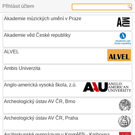
Přihlásit účtem
Akademie múzických umění v Praze
Akademie věd České republiky
ALVEL
Ambis Univerzita
Anglo-americká vysoká škola, z.ú.
Archeologický ústav AV ČR, Brno
Archeologický ústav AV ČR, Praha
Arcibiskupské gymnázium v Kroměříži - Knihovna