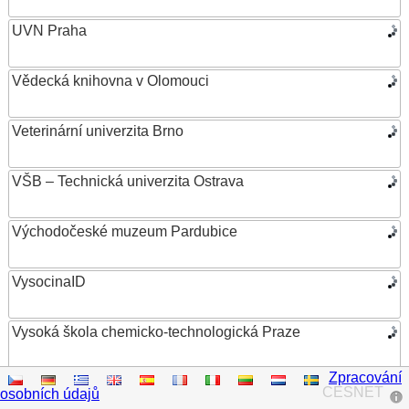
UVN Praha
Vědecká knihovna v Olomouci
Veterinární univerzita Brno
VŠB – Technická univerzita Ostrava
Východočeské muzeum Pardubice
VysocinaID
Vysoká škola chemicko-technologická Praze
Zpracování
Vysoká škola ekonomická v Praze
CESNET
osobních údajů