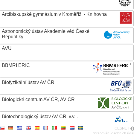
Arcibiskupské gymnázium v Kroměříži - Knihovna
Astronomický ústav Akademie věd České
Republiky
AVU
BBMRI ERIC
Biofyzikální ústav AV ČR
Biologické centrum AV ČR, AV ČR
Biotechnologický ústav AV ČR, v.v.i.
CESNET
Botanický ústav AV ČR
Zpracování osobních úda