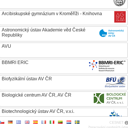
Arcibiskupské gymnázium v Kroměříži - Knihovna
Astronomický ústav Akademie věd České
Republiky
AVU
BBMRI ERIC
Biofyzikální ústav AV ČR
Biologické centrum AV ČR, AV ČR
Biotechnologický ústav AV ČR, v.v.i.
CESNET
Botanický ústav AV ČR
Zpracování osobních úda