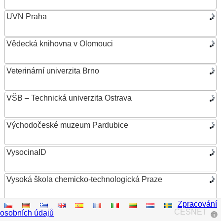
UVN Praha
Vědecká knihovna v Olomouci
Veterinární univerzita Brno
VŠB – Technická univerzita Ostrava
Východočeské muzeum Pardubice
VysocinaID
Vysoká škola chemicko-technologická Praze
Zpracování
Vysoká škola ekonomická v Praze
CESNET
osobních údajů