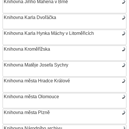
Knihovna Jiřího Mahena v Brně
Knihovna Karla Dvořáčka
Knihovna Karla Hynka Máchy v Litoměřicích
Knihovna Kroměřížska
Knihovna Matěje Josefa Sychry
Knihovna města Hradce Králové
Knihovna města Olomouce
Knihovna města Plzně
Knihovna Národního archivu