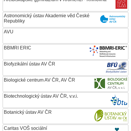
Astronomický ústav Akademie věd České
Republiky
AVU
BBMRI ERIC
Biofyzikální ústav AV ČR
Biologické centrum AV ČR, AV ČR
Biotechnologický ústav AV ČR, v.v.i.
Botanický ústav AV ČR
Caritas VOŠ sociální