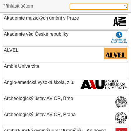
Přihlásit účtem
Akademie múzických umění v Praze
Akademie věd České republiky
ALVEL
Ambis Univerzita
Anglo-americká vysoká škola, z.ú.
Archeologický ústav AV ČR, Brno
Archeologický ústav AV ČR, Praha
Arcibiskupské gymnázium v Kroměříži - Knihovna