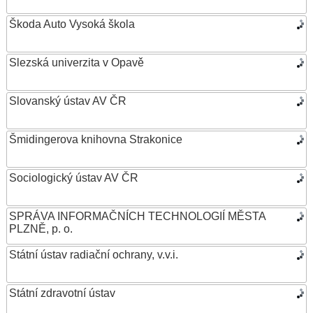
Škoda Auto Vysoká škola
Slezská univerzita v Opavě
Slovanský ústav AV ČR
Šmidingerova knihovna Strakonice
Sociologický ústav AV ČR
SPRÁVA INFORMAČNÍCH TECHNOLOGIÍ MĚSTA
PLZNĚ, p. o.
Státní ústav radiační ochrany, v.v.i.
Státní zdravotní ústav