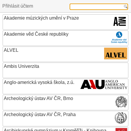
Přihlásit účtem
Akademie múzických umění v Praze
Akademie věd České republiky
ALVEL
Ambis Univerzita
Anglo-americká vysoká škola, z.ú.
Archeologický ústav AV ČR, Brno
Archeologický ústav AV ČR, Praha
Arcibiskupské gymnázium v Kroměříži - Knihovna