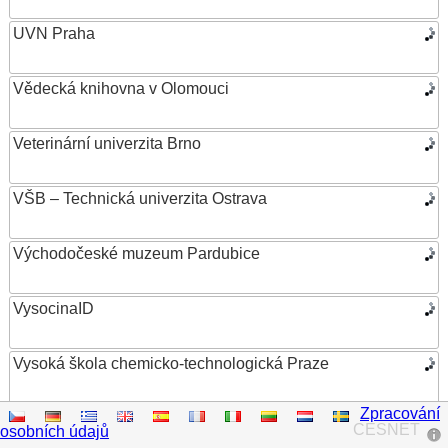
UVN Praha
Vědecká knihovna v Olomouci
Veterinární univerzita Brno
VŠB – Technická univerzita Ostrava
Východočeské muzeum Pardubice
VysocinaID
Vysoká škola chemicko-technologická Praze
Zpracování
Vysoká škola ekonomická v Praze
CESNET
osobních údajů