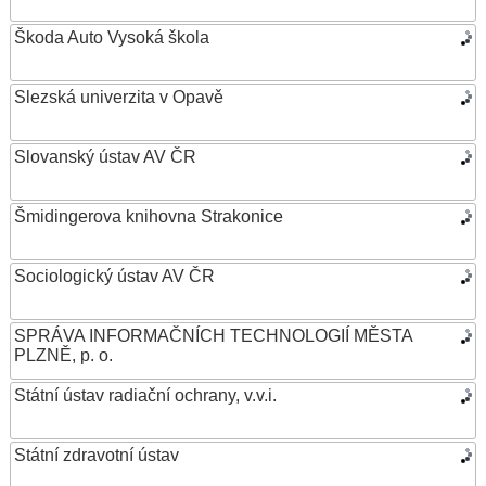
Škoda Auto Vysoká škola
Slezská univerzita v Opavě
Slovanský ústav AV ČR
Šmidingerova knihovna Strakonice
Sociologický ústav AV ČR
SPRÁVA INFORMAČNÍCH TECHNOLOGIÍ MĚSTA
PLZNĚ, p. o.
Státní ústav radiační ochrany, v.v.i.
Státní zdravotní ústav