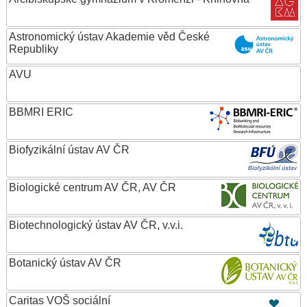
Astronomický ústav Akademie věd České
Republiky
AVU
BBMRI ERIC
Biofyzikální ústav AV ČR
Biologické centrum AV ČR, AV ČR
Biotechnologický ústav AV ČR, v.v.i.
Botanický ústav AV ČR
Caritas VOŠ sociální