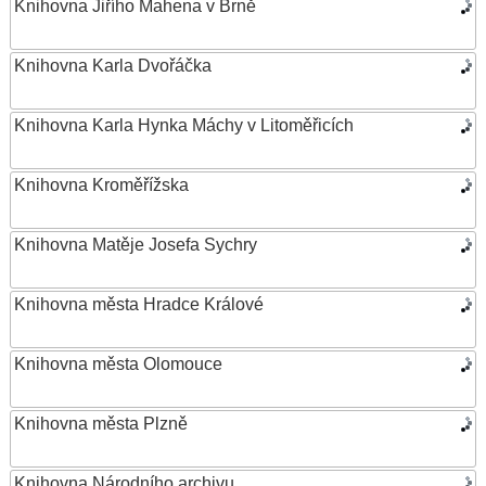
Knihovna Jiřího Mahena v Brně
Knihovna Karla Dvořáčka
Knihovna Karla Hynka Máchy v Litoměřicích
Knihovna Kroměřížska
Knihovna Matěje Josefa Sychry
Knihovna města Hradce Králové
Knihovna města Olomouce
Knihovna města Plzně
Knihovna Národního archivu