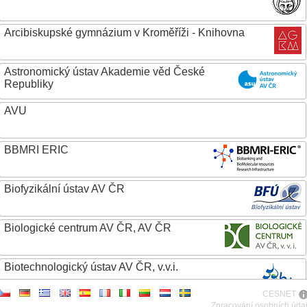
Arcibiskupské gymnázium v Kroměříži - Knihovna
Astronomický ústav Akademie věd České
Republiky
AVU
BBMRI ERIC
Biofyzikální ústav AV ČR
Biologické centrum AV ČR, AV ČR
Biotechnologický ústav AV ČR, v.v.i.
CESNET
Botanický ústav AV ČR
Zpracování osobních úda