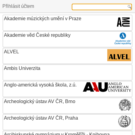
Přihlásit účtem
Akademie múzických umění v Praze
Akademie věd České republiky
ALVEL
Ambis Univerzita
Anglo-americká vysoká škola, z.ú.
Archeologický ústav AV ČR, Brno
Archeologický ústav AV ČR, Praha
Arcibiskupské gymnázium v Kroměříži - Knihovna