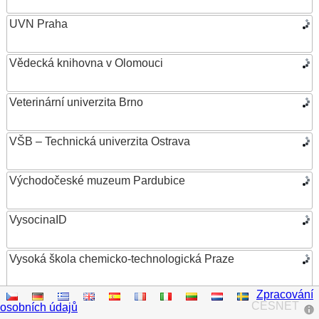
UVN Praha
Vědecká knihovna v Olomouci
Veterinární univerzita Brno
VŠB – Technická univerzita Ostrava
Východočeské muzeum Pardubice
VysocinaID
Vysoká škola chemicko-technologická Praze
Zpracování
Vysoká škola ekonomická v Praze
CESNET
osobních údajů