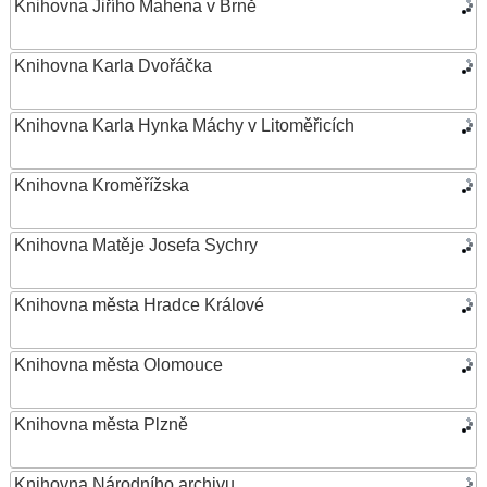
Knihovna Jiřího Mahena v Brně
Knihovna Karla Dvořáčka
Knihovna Karla Hynka Máchy v Litoměřicích
Knihovna Kroměřížska
Knihovna Matěje Josefa Sychry
Knihovna města Hradce Králové
Knihovna města Olomouce
Knihovna města Plzně
Knihovna Národního archivu