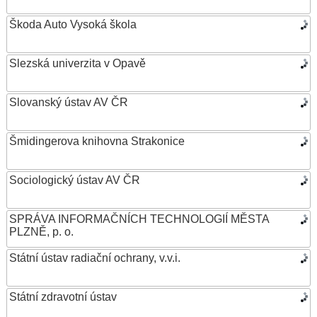
Škoda Auto Vysoká škola
Slezská univerzita v Opavě
Slovanský ústav AV ČR
Šmidingerova knihovna Strakonice
Sociologický ústav AV ČR
SPRÁVA INFORMAČNÍCH TECHNOLOGIÍ MĚSTA
PLZNĚ, p. o.
Státní ústav radiační ochrany, v.v.i.
Státní zdravotní ústav