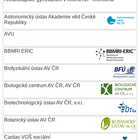
Astronomický ústav Akademie věd České
Republiky
AVU
BBMRI ERIC
Biofyzikální ústav AV ČR
Biologické centrum AV ČR, AV ČR
Biotechnologický ústav AV ČR, v.v.i.
Botanický ústav AV ČR
Caritas VOŠ sociální