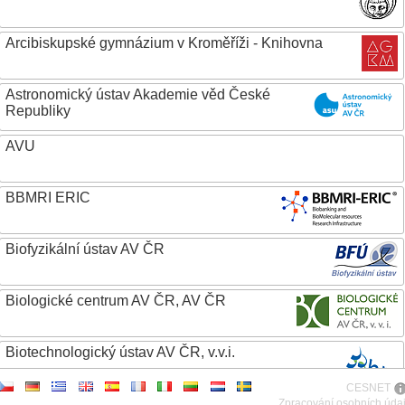
Arcibiskupské gymnázium v Kroměříži - Knihovna
Astronomický ústav Akademie věd České
Republiky
AVU
BBMRI ERIC
Biofyzikální ústav AV ČR
Biologické centrum AV ČR, AV ČR
Biotechnologický ústav AV ČR, v.v.i.
CESNET
Botanický ústav AV ČR
Zpracování osobních úda