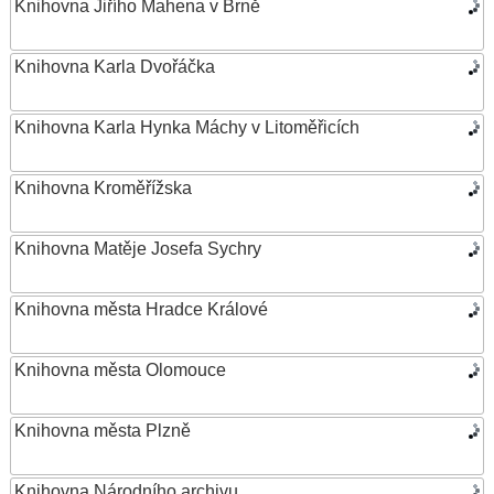
Knihovna Jiřího Mahena v Brně
Knihovna Karla Dvořáčka
Knihovna Karla Hynka Máchy v Litoměřicích
Knihovna Kroměřížska
Knihovna Matěje Josefa Sychry
Knihovna města Hradce Králové
Knihovna města Olomouce
Knihovna města Plzně
Knihovna Národního archivu