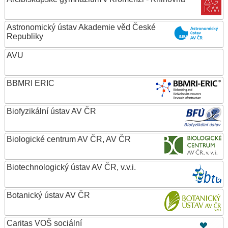
Astronomický ústav Akademie věd České
Republiky
AVU
BBMRI ERIC
Biofyzikální ústav AV ČR
Biologické centrum AV ČR, AV ČR
Biotechnologický ústav AV ČR, v.v.i.
Botanický ústav AV ČR
Caritas VOŠ sociální