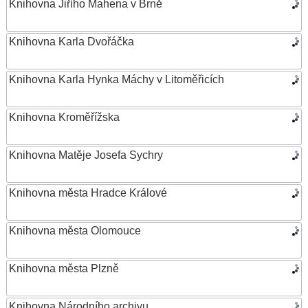
Knihovna Jiřího Mahena v Brně
Knihovna Karla Dvořáčka
Knihovna Karla Hynka Máchy v Litoměřicích
Knihovna Kroměřížska
Knihovna Matěje Josefa Sychry
Knihovna města Hradce Králové
Knihovna města Olomouce
Knihovna města Plzně
Knihovna Národního archivu