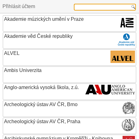
Přihlásit účtem
Akademie múzických umění v Praze
Akademie věd České republiky
ALVEL
Ambis Univerzita
Anglo-americká vysoká škola, z.ú.
Archeologický ústav AV ČR, Brno
Archeologický ústav AV ČR, Praha
Arcibiskupské gymnázium v Kroměříži - Knihovna