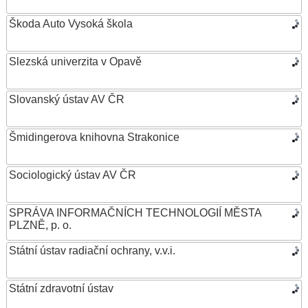
Škoda Auto Vysoká škola
Slezská univerzita v Opavě
Slovanský ústav AV ČR
Šmidingerova knihovna Strakonice
Sociologický ústav AV ČR
SPRÁVA INFORMAČNÍCH TECHNOLOGIÍ MĚSTA
PLZNĚ, p. o.
Státní ústav radiační ochrany, v.v.i.
Státní zdravotní ústav