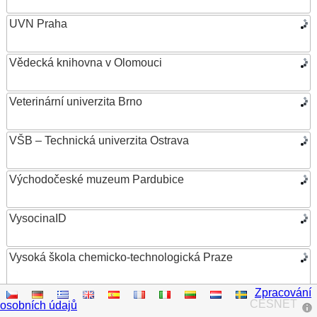
UVN Praha
Vědecká knihovna v Olomouci
Veterinární univerzita Brno
VŠB – Technická univerzita Ostrava
Východočeské muzeum Pardubice
VysocinaID
Vysoká škola chemicko-technologická Praze
Zpracování
Vysoká škola ekonomická v Praze
CESNET
osobních údajů